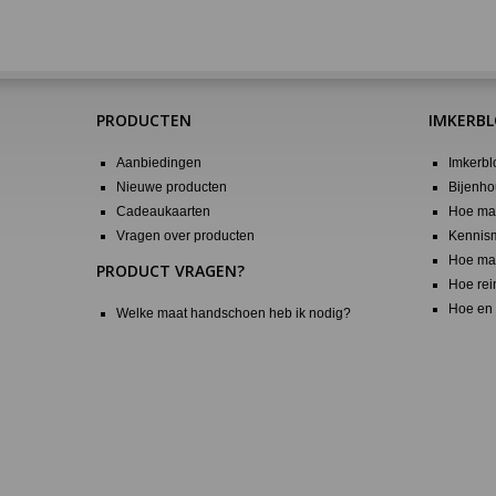
PRODUCTEN
IMKERB
Aanbiedingen
Imkerbl
Nieuwe producten
Bijenho
Cadeaukaarten
Hoe maa
Vragen over producten
Kennis
Hoe maa
PRODUCT VRAGEN?
Hoe rei
Hoe en 
Welke maat handschoen heb ik nodig?