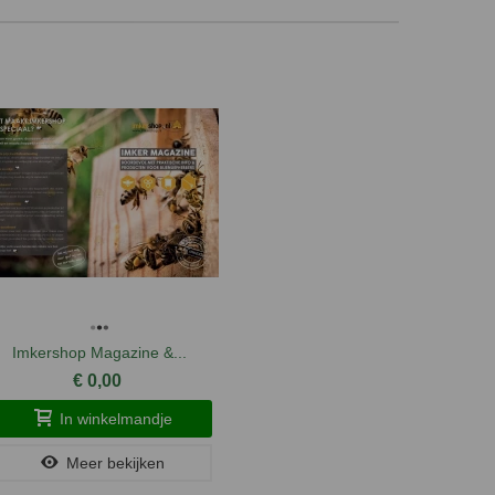
Imkershop Magazine &...
Bijenhoud
€ 0,00
In winkelmandje
Meer bekijken