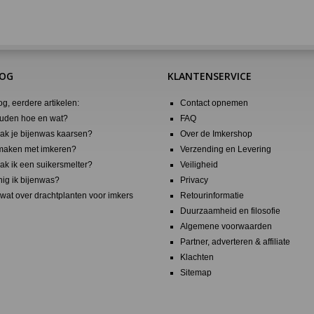
LOG
KLANTENSERVICE
og, eerdere artikelen:
Contact opnemen
uden hoe en wat?
FAQ
k je bijenwas kaarsen?
Over de Imkershop
maken met imkeren?
Verzending en Levering
k ik een suikersmelter?
Veiligheid
nig ik bijenwas?
Privacy
wat over drachtplanten voor imkers
Retourinformatie
Duurzaamheid en filosofie
Algemene voorwaarden
Partner, adverteren & affiliate
Klachten
Sitemap