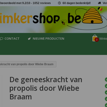
 beoordeeld met
9.2
/
10
- 1052 reviews
60 dagen bedenktijd!
Ve
CONTACT
NIEUWE PRODUCTEN
Wink
0
kracht van propolis door Wiebe Braam
De geneeskracht van
propolis door Wiebe
Braam