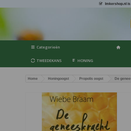
Imkershop.nl
is
Categorieën
TWEEDEKANS
HONING
Home
Honingoogst
Propolis oogst
De genees