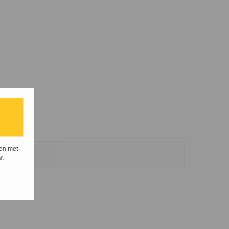
ten met
r.