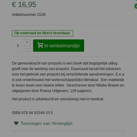
€ 16,95
Artikelnummer
1528
Op voorraad en direct leverbaar.
+
In winkelmandje
-
De geneeskracht van propolis is een boek dat begrijpelijk uitleg
geeft over de werking van propolis. Daarnaast bevat het adviezen
voor het gebruik van propolis bij verschillende aandoeningen. E.e.a.
is ook onderbouwd met wetenschappelijke literatuur. Een makkelijk
te lezen boek voor iedere imker. Geschreven door Wiebe Braam en
uitgegeven door Poiesz Uitgevers, 128 pagina's.
Het product is uitverkocht en vooralsnog niet in herdruk.
ISBN 978 94 91549 33 5
Toevoegen aan Verlanglijst