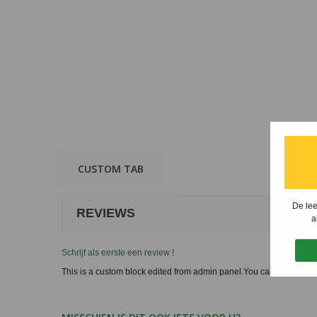
CUSTOM TAB
De lee
REVIEWS
a
Schrijf als eerste een review !
This is a custom block edited from admin panel.You can insert any 