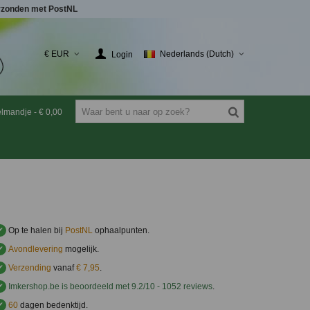
rzonden met PostNL
€ EUR
Nederlands (Dutch)
Login
elmandje
-
€ 0,00
✔
Op te halen bij
PostNL
ophaalpunten.
✔
Avondlevering
mogelijk.
✔
Verzending
vanaf
€ 7,95
.
✔
Imkershop.be
is beoordeeld met
9.2
/
10
-
1052
reviews
.
✔
60
dagen bedenktijd.