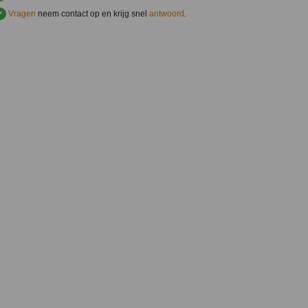
✔
Vragen
neem contact op en krijg snel
antwoord
.
.