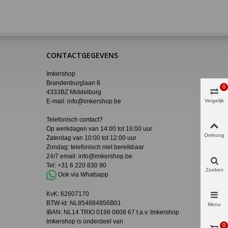
CONTACTGEGEVENS
Imkershop
Brandenburglaan 8
0
4333BZ Middelburg
E-mail:
info@imkershop.be
Vergelijk
Telefonisch contact?
Op werkdagen van 14:00 tot 16:00 uur
Omhoog
Zaterdag van 10:00 tot 12:00 uur
Zondag: telefonisch niet bereikbaar
24/7 email:
info@imkershop.be
Tel:
+31 6 220 830 90
Zoeken
Ook via Whatsapp
KvK:
62607170
BTW-id: NL854884956B01
Menu
IBAN:
NL14 TRIO 0198 0808 67 t.a.v. Imkershop
Imkershop is onderdeel van
0