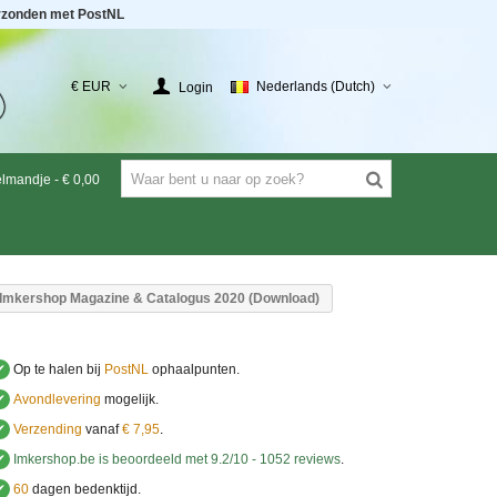
rzonden met PostNL
€ EUR
Nederlands (Dutch)
Login
elmandje
-
€ 0,00
Imkershop Magazine & Catalogus 2020 (Download)
✔
Op te halen bij
PostNL
ophaalpunten.
✔
Avondlevering
mogelijk.
✔
Verzending
vanaf
€ 7,95
.
✔
Imkershop.be
is beoordeeld met
9.2
/
10
-
1052
reviews
.
✔
60
dagen bedenktijd.