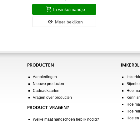
In winkelmandje
Meer bekijken
PRODUCTEN
IMKERB
Aanbiedingen
Imkerbl
Nieuwe producten
Bijenho
Cadeaukaarten
Hoe maa
Vragen over producten
Kennis
Hoe maa
PRODUCT VRAGEN?
Hoe rei
Hoe en 
Welke maat handschoen heb ik nodig?