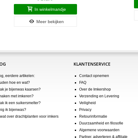
In winkelmandje
Meer bekijken
LOG
KLANTENSERVICE
og, eerdere artikelen:
Contact opnemen
uden hoe en wat?
FAQ
k je bijenwas kaarsen?
Over de Imkershop
maken met imkeren?
Verzending en Levering
k ik een suikersmelter?
Veiligheid
nig ik bijenwas?
Privacy
wat over drachtplanten voor imkers
Retourinformatie
Duurzaamheid en filosofie
Algemene voorwaarden
Partner, adverteren & affiliate