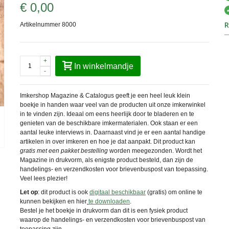
€ 0,00
R
Artikelnummer
8000
+
In winkelmandje
-
Imkershop Magazine & Catalogus geeft je een heel leuk klein
boekje in handen waar veel van de producten uit onze imkerwinkel
in te vinden zijn. Ideaal om eens heerlijk door te bladeren en te
genieten van de beschikbare imkermaterialen. Ook staan er een
aantal leuke interviews in. Daarnaast vind je er een aantal handige
artikelen in over imkeren en hoe je dat aanpakt. Dit product kan
gratis met een pakket bestelling
worden meegezonden. Wordt het
Magazine in drukvorm, als enigste product besteld, dan zijn de
handelings- en verzendkosten voor brievenbuspost van toepassing.
Veel lees plezier!
Let op
: dit product is ook
digitaal beschikbaar
(gratis) om online te
kunnen bekijken en hier
te downloaden
.
Bestel je het boekje in drukvorm dan dit is een fysiek product
waarop de handelings- en verzendkosten voor brievenbuspost van
toepassing zijn.