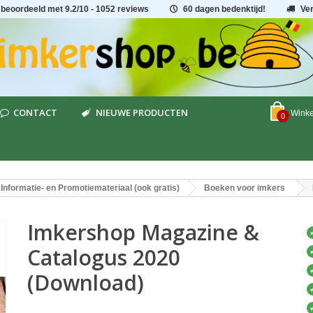
 beoordeeld met
9.2
/
10
- 1052 reviews
60 dagen bedenktijd!
Ve
CONTACT
NIEUWE PRODUCTEN
Wink
0
Informatie- en Promotiemateriaal (ook gratis)
Boeken voor imkers
Imkershop Magazine &
Catalogus 2020
(Download)