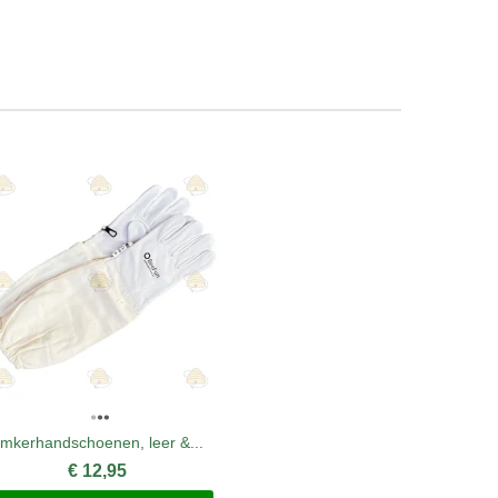
Imkerhandschoenen, leer &...
Simplex g
€ 12,95