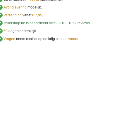
✔
Avondlevering
mogelijk.
✔
Verzending
vanaf
€ 7,95
.
✔
Imkershop.be
is beoordeeld met
9.2
/
10
-
1052
reviews
.
✔
60
dagen bedenktijd.
✔
Vragen
neem contact op en krijg snel
antwoord
.
.