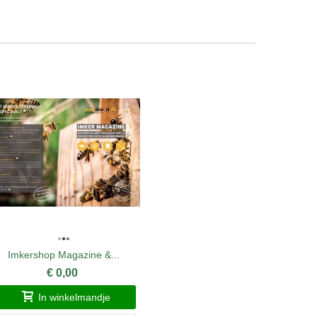
Imkershop Magazine &...
Waxinelic
€ 0,00
In winkelmandje