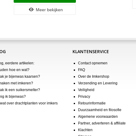
Meer bekijken
LOG
KLANTENSERVICE
og, eerdere artikelen:
Contact opnemen
uden hoe en wat?
FAQ
k je bijenwas kaarsen?
Over de Imkershop
maken met imkeren?
Verzending en Levering
k ik een suikersmelter?
Veiligheid
nig ik bijenwas?
Privacy
wat over drachtplanten voor imkers
Retourinformatie
Duurzaamheid en filosofie
Algemene voorwaarden
Partner, adverteren & affiliate
Klachten