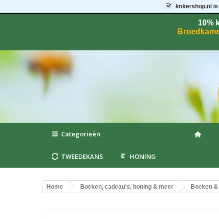
Imkershop.nl
is
10% k
Broedkame
Categorieën
TWEEDEKANS
HONING
Home
Boeken, cadeau's, honing & meer
Boeken & 