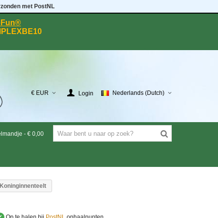
rzonden met PostNL
eeFun®
MPLEXBE10
€ EUR
Nederlands (Dutch)
Login
elmandje
-
€ 0,00
Koninginnenteelt
✔
Op te halen bij
PostNL
ophaalpunten.