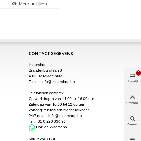
Meer bekijken
CONTACTGEGEVENS
Imkershop
Brandenburglaan 8
0
4333BZ Middelburg
E-mail:
info@imkershop.be
Vergelijk
Telefonisch contact?
Op werkdagen van 14:00 tot 16:00 uur
Omhoog
Zaterdag van 10:00 tot 12:00 uur
Zondag: telefonisch niet bereikbaar
24/7 email:
info@imkershop.be
Tel:
+31 6 220 830 90
Zoeken
Ook via Whatsapp
KvK:
62607170