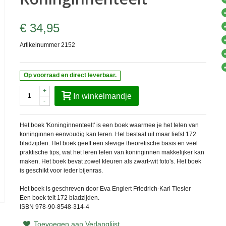
€ 34,95
Artikelnummer
2152
Op voorraad en direct leverbaar.
+
In winkelmandje
-
Het boek '
Koninginnenteelt
' is een boek waarmee je het telen van
koninginnen eenvoudig kan leren. Het bestaat uit maar liefst 172
bladzijden. Het boek geeft een stevige theoretische basis en veel
praktische tips, wat het leren telen van koninginnen makkelijker kan
maken. Het boek bevat zowel kleuren als zwart-wit foto's. Het boek
is geschikt voor ieder bijenras.
Het boek is geschreven door Eva Englert
Friedrich-Karl Tiesler
Een boek telt 172 bladzijden.
ISBN 978-90-8548-314-4
Toevoegen aan Verlanglijst