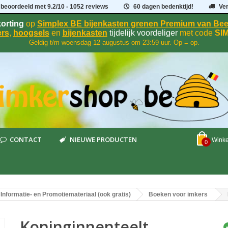
 beoordeeld met
9.2
/
10
- 1052 reviews
60 dagen bedenktijd!
Ve
orting
op
Simplex BE bijenkasten grenen Premium van B
rs
,
hoogsels
en
bijenkasten
tijdelijk voordeliger
met code
SI
Geldig t/m woensdag 12 augustus om 23:59 uur. Op = op.
CONTACT
NIEUWE PRODUCTEN
Wink
0
Informatie- en Promotiemateriaal (ook gratis)
Boeken voor imkers
Koninginnenteelt