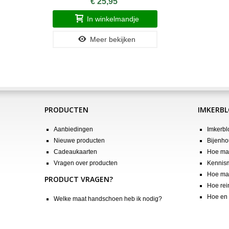
€ 25,95
In winkelmandje
Meer bekijken
PRODUCTEN
IMKERB
Aanbiedingen
Imkerbl
Nieuwe producten
Bijenho
Cadeaukaarten
Hoe maa
Vragen over producten
Kennis
Hoe maa
PRODUCT VRAGEN?
Hoe rei
Hoe en 
Welke maat handschoen heb ik nodig?