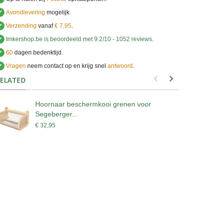
✔
Avondlevering
mogelijk.
✔
Verzending
vanaf
€ 7,95
.
✔
Imkershop.be
is beoordeeld met
9.2
/
10
-
1052
reviews
.
✔
60
dagen bedenktijd.
✔
Vragen
neem contact op en krijg snel
antwoord
.
.
ELATED
Hoornaar beschermkooi grenen voor
A
Segeberger...
x
€ 32,95
€