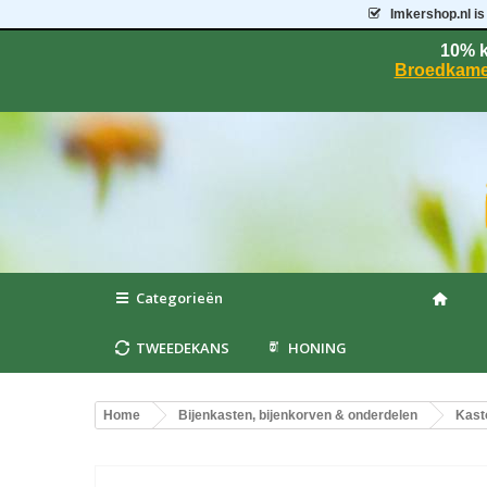
Imkershop.nl
is
10% k
Broedkame
Categorieën
TWEEDEKANS
HONING
Home
Bijenkasten, bijenkorven & onderdelen
Kast