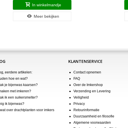
In winkelmandje
Meer bekijken
LOG
KLANTENSERVICE
og, eerdere artikelen:
Contact opnemen
uden hoe en wat?
FAQ
k je bijenwas kaarsen?
Over de Imkershop
maken met imkeren?
Verzending en Levering
k ik een suikersmelter?
Veiligheid
nig ik bijenwas?
Privacy
wat over drachtplanten voor imkers
Retourinformatie
Duurzaamheid en filosofie
Algemene voorwaarden