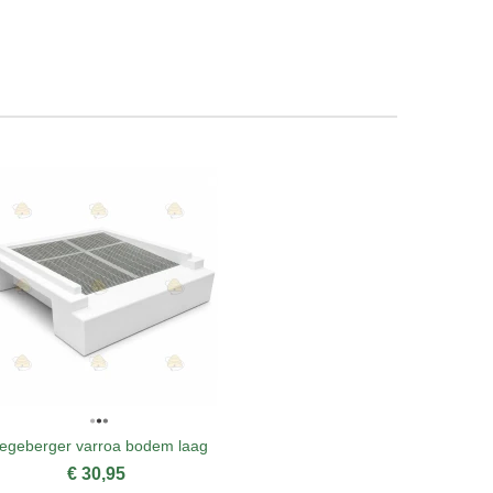
egeberger varroa bodem laag
Segeberger
€ 30,95