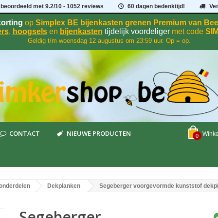
 beoordeeld met
9.2
/
10
- 1052 reviews
60 dagen bedenktijd!
Ve
orting
op
Simplex BE bijenkasten grenen Premium van B
rs
,
hoogsels
en
bijenkasten
tijdelijk voordeliger
met code
SI
Geldig t/m woensdag 12 augustus om 23:59 uur. Op = op.
CONTACT
NIEUWE PRODUCTEN
Wink
0
onderdelen
Dekplanken
Segeberger voorgevormde kunststof dekpl
Segeberger