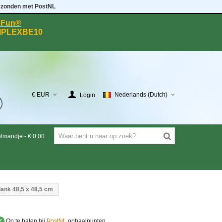
rzonden met PostNL
eeFun®
MPLEXBE10
€ EUR
Nederlands (Dutch)
Login
elmandje
-
€ 0,00
ank 48,5 x 48,5 cm
✔
Op te halen bij
PostNL
ophaalpunten.