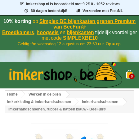
Imkershop.nl
is beoordeeld met
9.2
/
10
- 1052 reviews
60 dagen bedenktijd!
Verzonden met PostNL
10% korting
op
Simplex BE bijenkasten grenen Premium
van BeeFun®
Broedkamers
,
hoogsels
en
bijenkasten
tijdelijk voordeliger
met code
SIMPLEXBE10
Geldig t/m woensdag 12 augustus om 23:59 uur. Op = op.
0
Home
Werken in de bijen
Imkerkleding & imkerhandschoenen
Imkerhandschoenen
Imkerhandschoenen, rubber & katoen blauw - BeeFun®