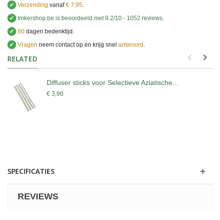
✔
Verzending
vanaf
€ 7,95
.
✔
Imkershop.be
is beoordeeld met
9.2
/
10
-
1052
reviews
.
✔
60
dagen bedenktijd.
✔
Vragen
neem contact op en krijg snel
antwoord
.
.
RELATED
Diffuser sticks voor Selectieve Aziatische...
€ 3,90
SPECIFICATIES
REVIEWS