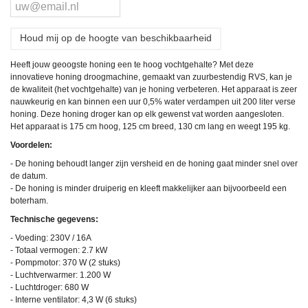
Houd mij op de hoogte van beschikbaarheid
Heeft jouw geoogste honing een te hoog vochtgehalte? Met deze
innovatieve honing droogmachine, gemaakt van zuurbestendig RVS, kan je
de kwaliteit (het vochtgehalte) van je honing verbeteren. Het apparaat is zeer
nauwkeurig en kan binnen een uur 0,5% water verdampen uit 200 liter verse
honing. Deze honing droger kan op elk gewenst vat worden aangesloten.
Het apparaat is 175 cm hoog, 125 cm breed, 130 cm lang en weegt 195 kg.
Voordelen:
- De honing behoudt langer zijn versheid en de honing gaat minder snel over
de datum.
- De honing is minder druiperig en kleeft makkelijker aan bijvoorbeeld een
boterham.
Technische gegevens:
- Voeding: 230V / 16A
- Totaal vermogen: 2.7 kW
- Pompmotor: 370 W (2 stuks)
- Luchtverwarmer: 1.200 W
- Luchtdroger: 680 W
- Interne ventilator: 4,3 W (6 stuks)