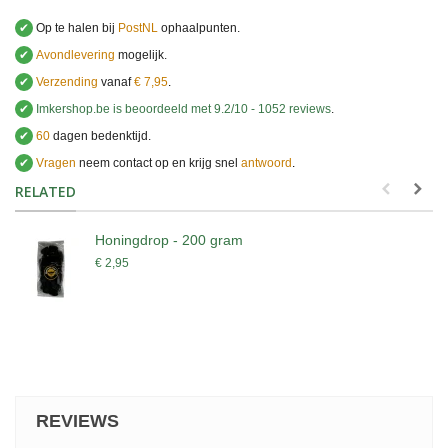
✔
Op te halen bij
PostNL
ophaalpunten.
✔
Avondlevering
mogelijk.
✔
Verzending
vanaf
€ 7,95
.
✔
Imkershop.be
is beoordeeld met
9.2
/
10
-
1052
reviews
.
✔
60
dagen bedenktijd.
✔
Vragen
neem contact op en krijg snel
antwoord
.
.
RELATED
Honingdrop - 200 gram
€ 2,95
REVIEWS