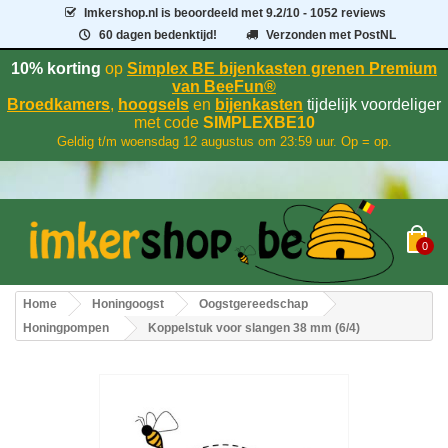
Imkershop.nl
is beoordeeld met
9.2
/
10
- 1052 reviews
60 dagen bedenktijd!
Verzonden met PostNL
10% korting
op
Simplex BE bijenkasten grenen Premium
van BeeFun®
Broedkamers
,
hoogsels
en
bijenkasten
tijdelijk voordeliger
met code
SIMPLEXBE10
Geldig t/m woensdag 12 augustus om 23:59 uur. Op = op.
0
Home
Honingoogst
Oogstgereedschap
Honingpompen
Koppelstuk voor slangen 38 mm (6/4)