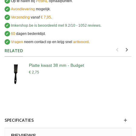
✔
Op te halen bij
PostNL
ophaalpunten.
✔
Avondlevering
mogelijk.
✔
Verzending
vanaf
€ 7,95
.
✔
Imkershop.be
is beoordeeld met
9.2
/
10
-
1052
reviews
.
✔
60
dagen bedenktijd.
✔
Vragen
neem contact op en krijg snel
antwoord
.
.
RELATED
Platte kwast 38 mm - Budget
€ 2,75
SPECIFICATIES
REVIEWS