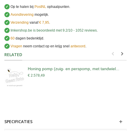
✔
Op te halen bij
PostNL
ophaalpunten.
✔
Avondlevering
mogelijk.
✔
Verzending
vanaf
€ 7,95
.
✔
Imkershop.be
is beoordeeld met
9.2
/
10
-
1052
reviews
.
✔
60
dagen bedenktijd.
✔
Vragen
neem contact op en krijg snel
antwoord
.
.
RELATED
Honing pomp (zuig- en perspomp, met tandwiel...
€ 2.578,49
SPECIFICATIES