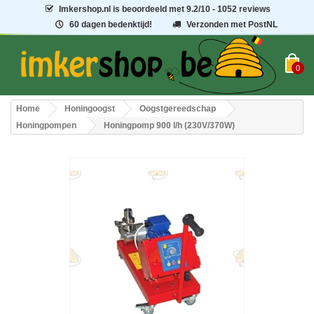
Imkershop.nl
is beoordeeld met
9.2
/
10
- 1052 reviews
60 dagen bedenktijd!
Verzonden met PostNL
0
Home
Honingoogst
Oogstgereedschap
Honingpompen
Honingpomp 900 l/h (230V/370W)