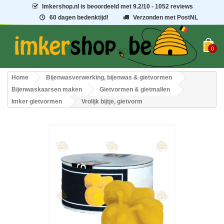
Imkershop.nl
is beoordeeld met
9.2
/
10
- 1052 reviews
60 dagen bedenktijd!
Verzonden met PostNL
0
Home
Bijenwasverwerking, bijenwas & gietvormen
Bijenwaskaarsen maken
Gietvormen & gietmallen
Imker gietvormen
Vrolijk bijtje, gietvorm