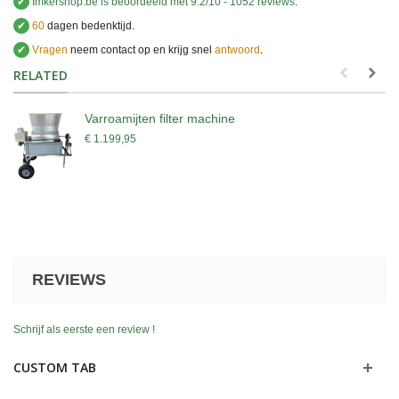
✔
Imkershop.be
is beoordeeld met
9.2
/
10
-
1052
reviews
.
✔
60
dagen bedenktijd.
✔
Vragen
neem contact op en krijg snel
antwoord
.
.
RELATED
Varroamijten filter machine
€ 1.199,95
REVIEWS
Schrijf als eerste een review !
CUSTOM TAB