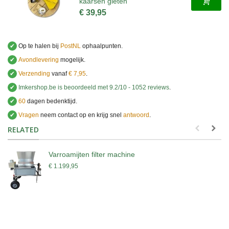
kaarsen gieten
€ 39,95
✔
Op te halen bij
PostNL
ophaalpunten.
✔
Avondlevering
mogelijk.
✔
Verzending
vanaf
€ 7,95
.
✔
Imkershop.be
is beoordeeld met
9.2
/
10
-
1052
reviews
.
✔
60
dagen bedenktijd.
✔
Vragen
neem contact op en krijg snel
antwoord
.
.
RELATED
Varroamijten filter machine
€ 1.199,95