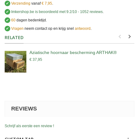
✔
Verzending
vanaf
€ 7,95
.
✔
Imkershop.be
is beoordeeld met
9.2
/
10
-
1052
reviews
.
✔
60
dagen bedenktijd.
✔
Vragen
neem contact op en krijg snel
antwoord
.
.
RELATED
Aziatische hoornaar bescherming ARTHAK®
€ 37,95
REVIEWS
Schrijf als eerste een review !