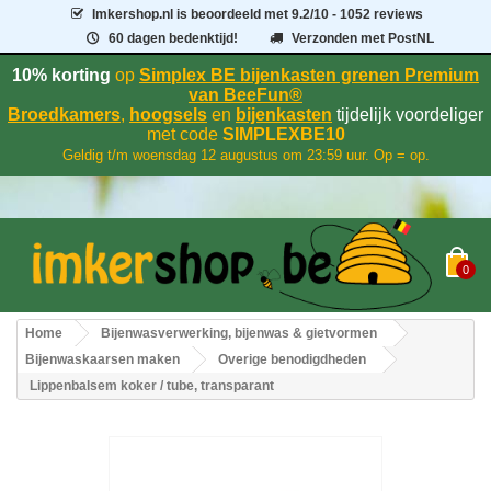
Imkershop.nl
is beoordeeld met
9.2
/
10
- 1052 reviews
60 dagen bedenktijd!
Verzonden met PostNL
10% korting
op
Simplex BE bijenkasten grenen Premium
van BeeFun®
Broedkamers
,
hoogsels
en
bijenkasten
tijdelijk voordeliger
met code
SIMPLEXBE10
Geldig t/m woensdag 12 augustus om 23:59 uur. Op = op.
0
Home
Bijenwasverwerking, bijenwas & gietvormen
Bijenwaskaarsen maken
Overige benodigdheden
Lippenbalsem koker / tube, transparant