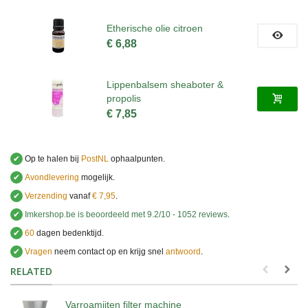
Etherische olie citroen
€ 6,88
Lippenbalsem sheaboter &
propolis
€ 7,85
✔
Op te halen bij
PostNL
ophaalpunten.
✔
Avondlevering
mogelijk.
✔
Verzending
vanaf
€ 7,95
.
✔
Imkershop.be
is beoordeeld met
9.2
/
10
-
1052
reviews
.
✔
60
dagen bedenktijd.
✔
Vragen
neem contact op en krijg snel
antwoord
.
.
RELATED
Varroamijten filter machine