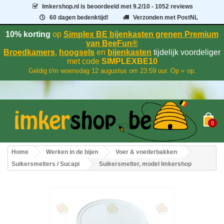
Imkershop.nl
is beoordeeld met
9.2
/
10
- 1052 reviews
60 dagen bedenktijd!
Verzonden met PostNL
10% korting
op
Simplex BE bijenkasten grenen Premium
van BeeFun®
Broedkamers
,
hoogsels
en
bijenkasten
tijdelijk voordeliger
met code
SIMPLEXBE10
Geldig t/m woensdag 12 augustus om 23:59 uur. Op = op.
0
Home
Werken in de bijen
Voer & voederbakken
Suikersmelters / Sucapi
Suikersmelter, model Imkershop