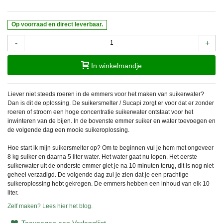
Op voorraad en direct leverbaar.
-
+
In winkelmandje
Liever niet steeds roeren in de emmers voor het maken van suikerwater?
Dan is dit de oplossing. De suikersmelter / Sucapi zorgt er voor dat er zonder
roeren of stroom een hoge concentratie suikerwater ontstaat voor het
inwinteren van de bijen. In de bovenste emmer suiker en water toevoegen en
de volgende dag een mooie suikeroplossing.
Hoe start ik mijn suikersmelter op? Om te beginnen vul je hem met ongeveer
8 kg suiker en daarna 5 liter water. Het water gaat nu lopen. Het eerste
suikerwater uit de onderste emmer giet je na 10 minuten terug, dit is nog niet
geheel verzadigd. De volgende dag zul je zien dat je een prachtige
suikeroplossing hebt gekregen. De emmers hebben een inhoud van elk 10
liter.
Zelf maken? Lees hier het blog.
Toevoegen aan Verlanglijst