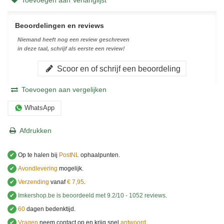
Beoordelingen en reviews
Niemand heeft nog een review geschreven
in deze taal, schrijf als eerste een review!
Scoor en of schrijf een beoordeling
Toevoegen aan vergelijken
WhatsApp
Afdrukken
✔
Op te halen bij
PostNL
ophaalpunten.
✔
Avondlevering
mogelijk.
✔
Verzending
vanaf
€ 7,95
.
✔
Imkershop.be
is beoordeeld met
9.2
/
10
-
1052
reviews
.
✔
60
dagen bedenktijd.
✔
Vragen
neem contact op en krijg snel
antwoord
.
.