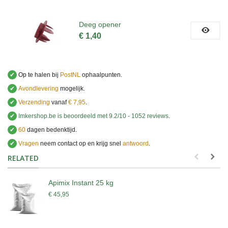
Deeg opener
€ 1,40
✔
Op te halen bij
PostNL
ophaalpunten.
✔
Avondlevering
mogelijk.
✔
Verzending
vanaf
€ 7,95
.
✔
Imkershop.be
is beoordeeld met
9.2
/
10
-
1052
reviews
.
✔
60
dagen bedenktijd.
✔
Vragen
neem contact op en krijg snel
antwoord
.
.
RELATED
Apimix Instant 25 kg
€ 45,95