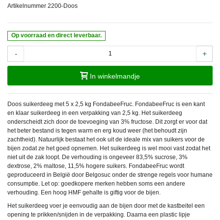
Artikelnummer
2200-Doos
Op voorraad en direct leverbaar.
-
+
In winkelmandje
Doos suikerdeeg met 5 x 2,5 kg FondabeeFruc. FondabeeFruc is een kant
en klaar suikerdeeg in een verpakking van 2,5 kg. Het suikerdeeg
onderscheidt zich door de toevoeging van 3% fructose. Dit zorgt er voor dat
het beter bestand is tegen warm en erg koud weer (het behoudt zijn
zachtheid). Natuurlijk bestaat het ook uit de ideale mix van suikers voor de
bijen zodat ze het goed opnemen. Het suikerdeeg is wel mooi vast zodat het
niet uit de zak loopt. De verhouding is ongeveer 83,5% sucrose, 3%
dextrose, 2% maltose, 11,5% hogere suikers. FondabeeFruc wordt
geproduceerd in België door Belgosuc onder de strenge regels voor humane
consumptie. Let op: goedkopere merken hebben soms een andere
verhouding. Een hoog HMF gehalte is giftig voor de bijen.
Het suikerdeeg voer je eenvoudig aan de bijen door met de kastbeitel een
opening te prikken/snijden in de verpakking. Daarna een plastic lipje