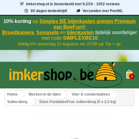
Imkershop.nl
is beoordeeld met
9.2
/
10
- 1052 reviews
60 dagen bedenktijd!
Verzonden met PostNL
10% korting
op
Simplex BE bijenkasten grenen Premium
van BeeFun®
Broedkamers
,
hoogsels
en
bijenkasten
tijdelijk voordeliger
met code
SIMPLEXBE10
Geldig t/m woensdag 12 augustus om 23:59 uur. Op = op.
0
Home
Werken in de bijen
Voer & voederbakken
Suikerdeeg
Doos FondabeeFruc suikerdeeg (5 x 2,5 kg)