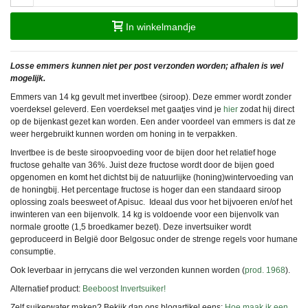
In winkelmandje
Losse emmers kunnen niet per post verzonden worden; afhalen is wel
mogelijk.
Emmers van 14 kg gevult met invertbee (siroop). Deze emmer wordt zonder
voerdeksel geleverd. Een voerdeksel met gaatjes vind je
hier
zodat hij direct
op de bijenkast gezet kan worden. Een ander voordeel van emmers is dat ze
weer hergebruikt kunnen worden om honing in te verpakken.
Invertbee is de beste siroopvoeding voor de bijen door het relatief hoge
fructose gehalte van 36%. Juist deze fructose wordt door de bijen goed
opgenomen en komt het dichtst bij de natuurlijke (honing)wintervoeding van
de honingbij. Het percentage fructose is hoger dan een standaard siroop
oplossing zoals beesweet of Apisuc. Ideaal dus voor het bijvoeren en/of het
inwinteren van een bijenvolk. 14 kg is voldoende voor een bijenvolk van
normale grootte (1,5 broedkamer bezet). Deze invertsuiker wordt
geproduceerd in België door Belgosuc onder de strenge regels voor humane
consumptie.
Ook leverbaar in jerrycans die wel verzonden kunnen worden (
prod. 1968
).
Alternatief product:
Beeboost Invertsuiker!
Zelf suikerwater maken? Bekijk dan ons blogartikel eens:
Hoe maak ik een