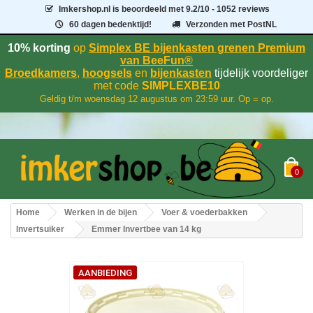
Imkershop.nl
is beoordeeld met
9.2
/
10
- 1052 reviews
60 dagen bedenktijd!
Verzonden met PostNL
10% korting
op
Simplex BE bijenkasten grenen Premium
van BeeFun®
Broedkamers
,
hoogsels
en
bijenkasten
tijdelijk voordeliger
met code
SIMPLEXBE10
Geldig t/m woensdag 12 augustus om 23:59 uur. Op = op.
0
Home
Werken in de bijen
Voer & voederbakken
Invertsuiker
Emmer Invertbee van 14 kg
AANBIEDING