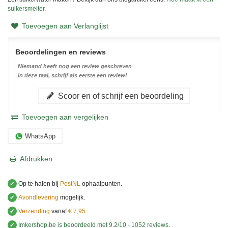
suikersmelter.
Toevoegen aan Verlanglijst
Beoordelingen en reviews
Niemand heeft nog een review geschreven
in deze taal, schrijf als eerste een review!
Scoor en of schrijf een beoordeling
Toevoegen aan vergelijken
WhatsApp
Afdrukken
✔
Op te halen bij
PostNL
ophaalpunten.
✔
Avondlevering
mogelijk.
✔
Verzending
vanaf
€ 7,95
.
✔
Imkershop.be
is beoordeeld met
9.2
/
10
-
1052
reviews
.