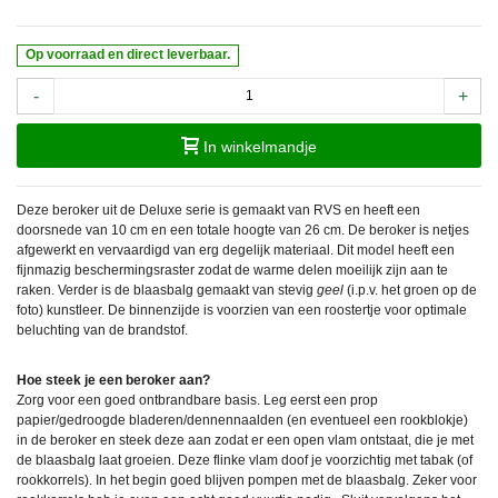
Op voorraad en direct leverbaar.
-
+
In winkelmandje
Deze beroker uit de Deluxe serie is gemaakt van RVS en heeft een
doorsnede van 10 cm en een totale hoogte van 26 cm. De beroker is netjes
afgewerkt en vervaardigd van erg degelijk materiaal. Dit model heeft een
fijnmazig beschermingsraster zodat de warme delen moeilijk zijn aan te
raken. Verder is de blaasbalg gemaakt van stevig
geel
(i.p.v. het groen op de
foto) kunstleer. De binnenzijde is voorzien van een roostertje voor optimale
beluchting van de brandstof.
Hoe steek je een beroker aan?
Zorg voor een goed ontbrandbare basis. Leg eerst een prop
papier/gedroogde bladeren/dennennaalden (en eventueel een rookblokje)
in de beroker en steek deze aan zodat er een open vlam ontstaat, die je met
de blaasbalg laat groeien. Deze flinke vlam doof je voorzichtig met tabak (of
rookkorrels). In het begin goed blijven pompen met de blaasbalg. Zeker voor