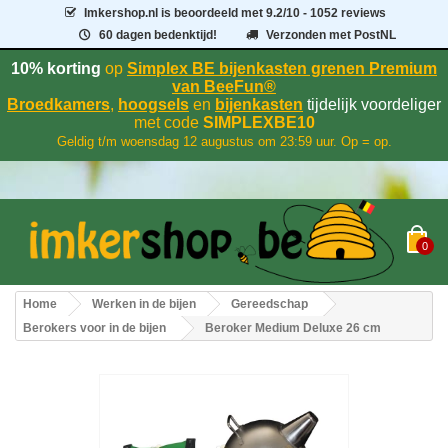
Imkershop.nl
is beoordeeld met
9.2
/
10
- 1052 reviews
60 dagen bedenktijd!
Verzonden met PostNL
10% korting
op
Simplex BE bijenkasten grenen Premium
van BeeFun®
Broedkamers
,
hoogsels
en
bijenkasten
tijdelijk voordeliger
met code
SIMPLEXBE10
Geldig t/m woensdag 12 augustus om 23:59 uur. Op = op.
0
Home
Werken in de bijen
Gereedschap
Berokers voor in de bijen
Beroker Medium Deluxe 26 cm