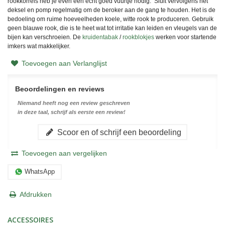
rookkorrels heb je even een echt goed vuurtje nodig. Sluit vervolgens het
deksel en pomp regelmatig om de beroker aan de gang te houden. Het is de
bedoeling om ruime hoeveelheden koele, witte rook te produceren. Gebruik
geen blauwe rook, die is te heet wat tot irritatie kan leiden en vleugels van de
bijen kan verschroeien. De
kruidentabak
/
rookblokjes
werken voor startende
imkers wat makkelijker.
Toevoegen aan Verlanglijst
Beoordelingen en reviews
Niemand heeft nog een review geschreven
in deze taal, schrijf als eerste een review!
Scoor en of schrijf een beoordeling
Toevoegen aan vergelijken
WhatsApp
Afdrukken
ACCESSOIRES