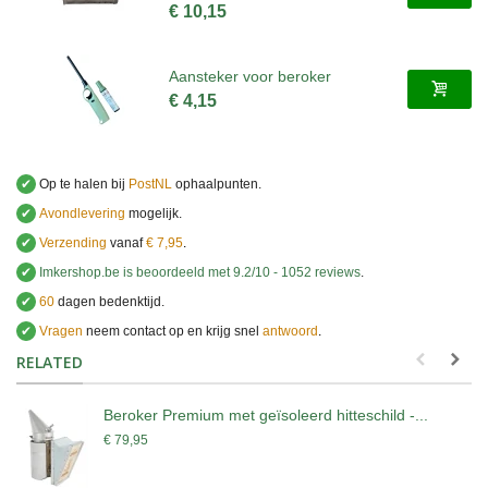
€ 10,15
Aansteker voor beroker
€ 4,15
✔
Op te halen bij
PostNL
ophaalpunten.
✔
Avondlevering
mogelijk.
✔
Verzending
vanaf
€ 7,95
.
✔
Imkershop.be
is beoordeeld met
9.2
/
10
-
1052
reviews
.
✔
60
dagen bedenktijd.
✔
Vragen
neem contact op en krijg snel
antwoord
.
.
RELATED
Beroker Premium met geïsoleerd hitteschild -...
€ 79,95