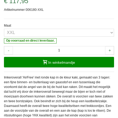
€ 117,95
Artikelnummer
006180-XXL
Maat
Op voorraad en direct leverbaar.
-
+
In winkelmandje
Imkeroverall 'AirFree' met ronde kap in de kleur kaki, gemaakt van 3 lagen:
een fijne binnen- en buitenlaag van gaasstof en een tussenlaag die
voorkomt dat de angel van de bij de huid kan raken. Dit maakt het mogelijk
dat lucht vrij door de imkeroverall beweegt maar de bijen er toch niet of
moeizaam doorheen kunnen steken. De overall is voorzien van twee zakken
en twee borstzakjes. Ook bevindt er zich bij de heup een kastbeitelzakje.
Daarnaast heeft de overall twee hoge kwaliteitsritsen met trekkoordjes. Een
aan de voorzijde van de overall en een aan de kap (kap is los te ritsen). De
ritssluitingen (hoge YKK kwaliteit) zijn aan het einde voorzien van