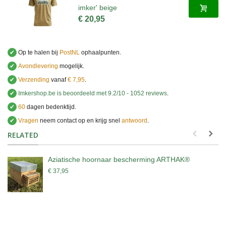
imker' beige
€ 20,95
✔
Op te halen bij
PostNL
ophaalpunten.
✔
Avondlevering
mogelijk.
✔
Verzending
vanaf
€ 7,95
.
✔
Imkershop.be
is beoordeeld met
9.2
/
10
-
1052
reviews
.
✔
60
dagen bedenktijd.
✔
Vragen
neem contact op en krijg snel
antwoord
.
.
RELATED
Aziatische hoornaar bescherming ARTHAK®
€ 37,95