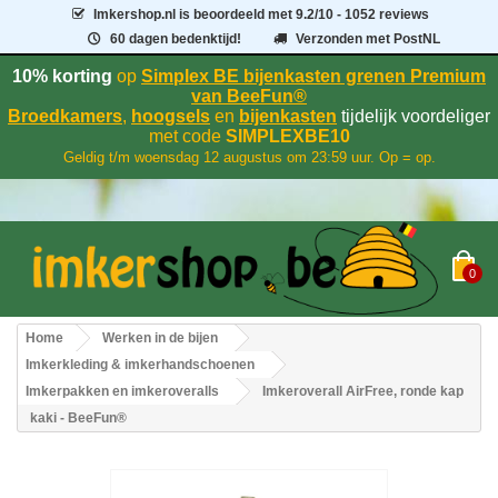
Imkershop.nl
is beoordeeld met
9.2
/
10
- 1052 reviews
60 dagen bedenktijd!
Verzonden met PostNL
10% korting
op
Simplex BE bijenkasten grenen Premium
van BeeFun®
Broedkamers
,
hoogsels
en
bijenkasten
tijdelijk voordeliger
met code
SIMPLEXBE10
Geldig t/m woensdag 12 augustus om 23:59 uur. Op = op.
0
Home
Werken in de bijen
Imkerkleding & imkerhandschoenen
Imkerpakken en imkeroveralls
Imkeroverall AirFree, ronde kap
kaki - BeeFun®