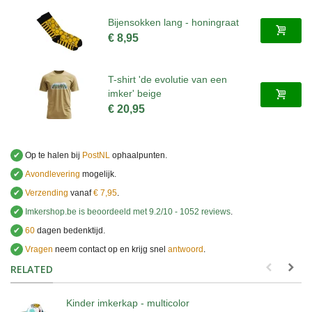
Bijensokken lang - honingraat
€ 8,95
T-shirt 'de evolutie van een
imker' beige
€ 20,95
✔
Op te halen bij
PostNL
ophaalpunten.
✔
Avondlevering
mogelijk.
✔
Verzending
vanaf
€ 7,95
.
✔
Imkershop.be
is beoordeeld met
9.2
/
10
-
1052
reviews
.
✔
60
dagen bedenktijd.
✔
Vragen
neem contact op en krijg snel
antwoord
.
.
RELATED
Kinder imkerkap - multicolor