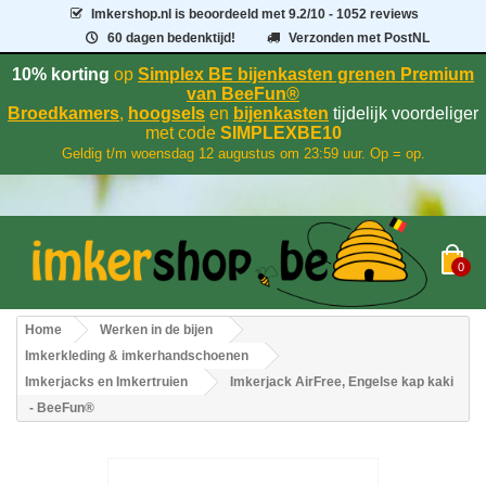
Imkershop.nl
is beoordeeld met
9.2
/
10
- 1052 reviews
60 dagen bedenktijd!
Verzonden met PostNL
10% korting
op
Simplex BE bijenkasten grenen Premium
van BeeFun®
Broedkamers
,
hoogsels
en
bijenkasten
tijdelijk voordeliger
met code
SIMPLEXBE10
Geldig t/m woensdag 12 augustus om 23:59 uur. Op = op.
0
Home
Werken in de bijen
Imkerkleding & imkerhandschoenen
Imkerjacks en Imkertruien
Imkerjack AirFree, Engelse kap kaki
- BeeFun®