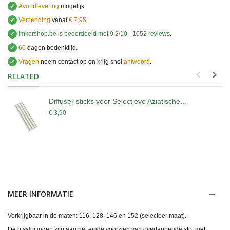
✔
Avondlevering
mogelijk.
✔
Verzending
vanaf
€ 7,95
.
✔
Imkershop.be
is beoordeeld met
9.2
/
10
-
1052
reviews
.
✔
60
dagen bedenktijd.
✔
Vragen
neem contact op en krijg snel
antwoord
.
.
RELATED
Diffuser sticks voor Selectieve Aziatische...
€ 3,90
MEER INFORMATIE
Verkrijgbaar in de maten: 116, 128, 146 en 152 (selecteer maat).
De ritssluitingen zijn aan het einde voorzien van overlappende stof met