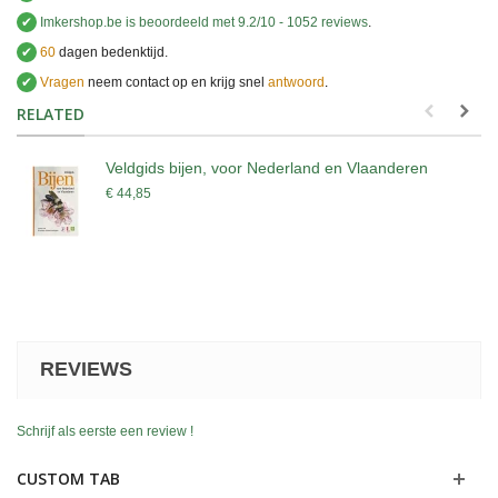
✔
Imkershop.be
is beoordeeld met
9.2
/
10
-
1052
reviews
.
✔
60
dagen bedenktijd.
✔
Vragen
neem contact op en krijg snel
antwoord
.
.
RELATED
Veldgids bijen, voor Nederland en Vlaanderen
€ 44,85
REVIEWS
Schrijf als eerste een review !
CUSTOM TAB