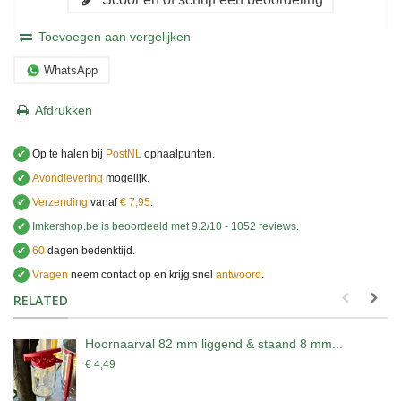
Toevoegen aan vergelijken
WhatsApp
Afdrukken
✔
Op te halen bij
PostNL
ophaalpunten.
✔
Avondlevering
mogelijk.
✔
Verzending
vanaf
€ 7,95
.
✔
Imkershop.be
is beoordeeld met
9.2
/
10
-
1052
reviews
.
✔
60
dagen bedenktijd.
✔
Vragen
neem contact op en krijg snel
antwoord
.
.
RELATED
Hoornaarval 82 mm liggend & staand 8 mm...
€ 4,49