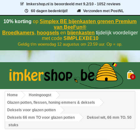
Imkershop.nl
is beoordeeld met
9.2
/
10
- 1052 reviews
60 dagen bedenktijd!
Verzonden met PostNL
10% korting
op
Simplex BE bijenkasten grenen Premium
van BeeFun®
Broedkamers
,
hoogsels
en
bijenkasten
tijdelijk voordeliger
met code
SIMPLEXBE10
Geldig t/m woensdag 12 augustus om 23:59 uur. Op = op.
0
Home
Honingoogst
Glazen potten, flessen, honing emmers & deksels
Deksels voor glazen potten
Deksels 66 mm TO voor glazen potten
Deksel wit, 66 mm TO. 50
stuks