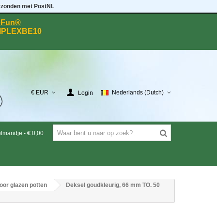
rzonden met PostNL
eeFun®
MPLEXBE10
€ EUR
Nederlands (Dutch)
Login
elmandje
-
€ 0,00
or glazen potten
Deksel goudkleurig, 66 mm TO. 50