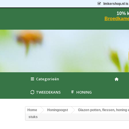
Imkershop.nl
is
10% k
Broedkame
Categorieën
TWEEDEKANS
HONING
Home
Honingoogst
Glazen potten, flessen, honin
stuks