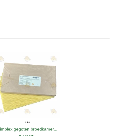
implex gegoten broedkamer...
Gele kegelt