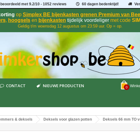
 beoordeeld met
9.2
/
10
- 1052 reviews
60 dagen bedenktijd!
Ve
orting
op
Simplex BE bijenkasten grenen Premium van B
rs
,
hoogsels
en
bijenkasten
tijdelijk voordeliger
met code
SI
Geldig t/m woensdag 12 augustus om 23:59 uur. Op = op.
CONTACT
NIEUWE PRODUCTEN
Wink
0
g emmers & deksels
Deksels voor glazen potten
Deksels 66 mm TO vo