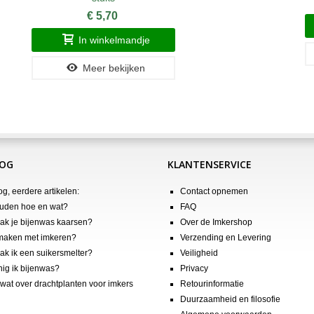
€ 5,70
In winkelmandje
Meer bekijken
LOG
KLANTENSERVICE
og, eerdere artikelen:
Contact opnemen
uden hoe en wat?
FAQ
k je bijenwas kaarsen?
Over de Imkershop
maken met imkeren?
Verzending en Levering
k ik een suikersmelter?
Veiligheid
nig ik bijenwas?
Privacy
wat over drachtplanten voor imkers
Retourinformatie
Duurzaamheid en filosofie