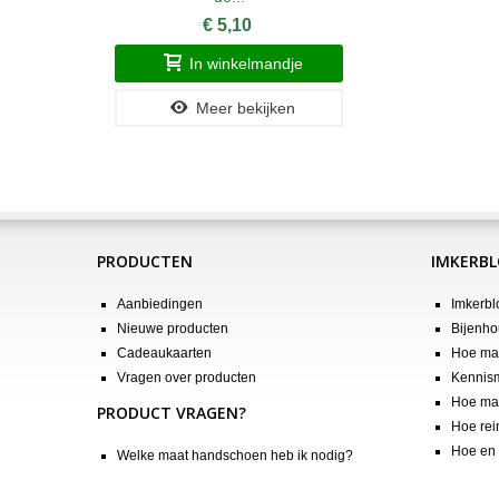
€ 5,10
In winkelmandje
Meer bekijken
PRODUCTEN
IMKERB
Aanbiedingen
Imkerbl
Nieuwe producten
Bijenho
Cadeaukaarten
Hoe maa
Vragen over producten
Kennis
Hoe maa
PRODUCT VRAGEN?
Hoe rei
Hoe en 
Welke maat handschoen heb ik nodig?