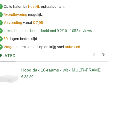
✔
Op te halen bij
PostNL
ophaalpunten.
✔
Avondlevering
mogelijk.
✔
Verzending
vanaf
€ 7,95
.
✔
Imkershop.be
is beoordeeld met
9.2
/
10
-
1052
reviews
.
✔
60
dagen bedenktijd.
✔
Vragen
neem contact op en krijg snel
antwoord
.
.
ELATED
Hoog dak 10-raams - wit - MULTI-FRAME
D
€ 38,80
€