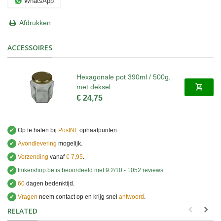
WhatsApp
Afdrukken
ACCESSOIRES
Hexagonale pot 390ml / 500g,
met deksel
€ 24,75
✔
Op te halen bij
PostNL
ophaalpunten.
✔
Avondlevering
mogelijk.
✔
Verzending
vanaf
€ 7,95
.
✔
Imkershop.be
is beoordeeld met
9.2
/
10
-
1052
reviews
.
✔
60
dagen bedenktijd.
✔
Vragen
neem contact op en krijg snel
antwoord
.
.
RELATED