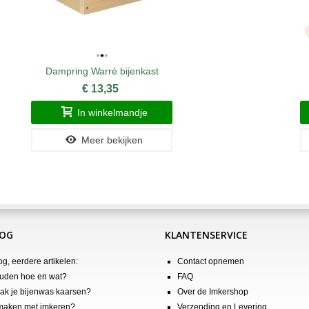
Dampring Warré bijenkast
€ 13,35
In winkelmandje
Meer bekijken
LOG
KLANTENSERVICE
og, eerdere artikelen:
Contact opnemen
uden hoe en wat?
FAQ
k je bijenwas kaarsen?
Over de Imkershop
maken met imkeren?
Verzending en Levering