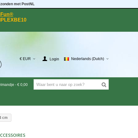
rzonden met PostNL
eeFun®
MPLEXBE10
€ EUR
Nederlands (Dutch)
Login
elmandje
-
€ 0,00
34 cm
CCESSOIRES