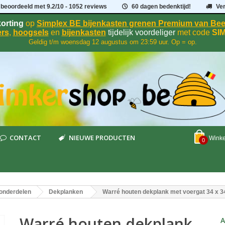
 beoordeeld met
9.2
/
10
- 1052 reviews
60 dagen bedenktijd!
Ve
orting
op
Simplex BE bijenkasten grenen Premium van B
rs
,
hoogsels
en
bijenkasten
tijdelijk voordeliger
met code
SI
Geldig t/m woensdag 12 augustus om 23:59 uur. Op = op.
CONTACT
NIEUWE PRODUCTEN
Wink
0
onderdelen
Dekplanken
Warré houten dekplank met voergat 34 x 
Warré houten dekplank
A