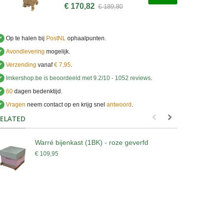
€ 170,82
€ 189,80
✔
Op te halen bij
PostNL
ophaalpunten.
✔
Avondlevering
mogelijk.
✔
Verzending
vanaf
€ 7,95
.
✔
Imkershop.be
is beoordeeld met
9.2
/
10
-
1052
reviews
.
✔
60
dagen bedenktijd.
✔
Vragen
neem contact op en krijg snel
antwoord
.
.
ELATED
Warré bijenkast (1BK) - roze geverfd
W
€ 109,95
€