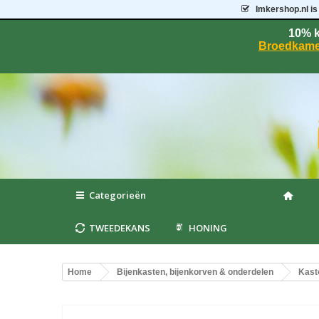
Imkershop.nl
is
10% k
Broedkame
Categorieën
TWEEDEKANS
HONING
Home
Bijenkasten, bijenkorven & onderdelen
Kast