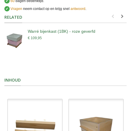
✔
60
dagen bedenktijd.
✔
Vragen
neem contact op en krijg snel
antwoord
.
.
RELATED
Warré bijenkast (1BK) - roze geverfd
€ 109,95
INHOUD