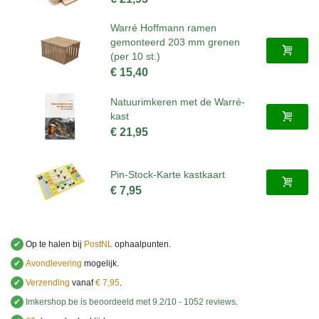
Warré Hoffmann ramen
gemonteerd 203 mm grenen
(per 10 st.)
€ 15,40
Natuurimkeren met de Warré-
kast
€ 21,95
Pin-Stock-Karte kastkaart
€ 7,95
✔
Op te halen bij
PostNL
ophaalpunten.
✔
Avondlevering
mogelijk.
✔
Verzending
vanaf
€ 7,95
.
✔
Imkershop.be
is beoordeeld met
9.2
/
10
-
1052
reviews
.