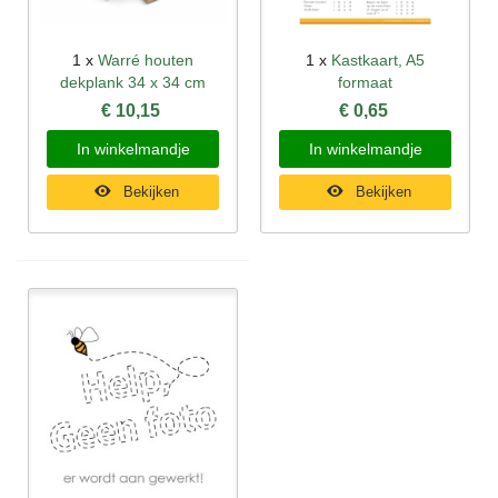
1 x
Warré houten
1 x
Kastkaart, A5
dekplank 34 x 34 cm
formaat
€ 10,15
€ 0,65
In winkelmandje
In winkelmandje
Bekijken
Bekijken