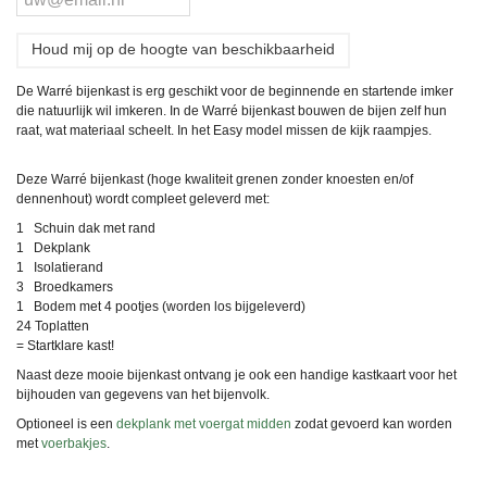
Houd mij op de hoogte van beschikbaarheid
De Warré bijenkast is erg geschikt voor de beginnende en startende imker
die natuurlijk wil imkeren. In de Warré bijenkast bouwen de bijen zelf hun
raat, wat materiaal scheelt. In het Easy model missen de kijk raampjes.
Deze Warré bijenkast (hoge kwaliteit grenen zonder knoesten en/of
dennenhout) wordt compleet geleverd met:
1 Schuin dak met rand
1 Dekplank
1 Isolatierand
3 Broedkamers
1 Bodem met 4 pootjes (worden los bijgeleverd)
24 Toplatten
= Startklare kast!
Naast deze mooie bijenkast ontvang je ook een handige kastkaart voor het
bijhouden van gegevens van het bijenvolk.
Optioneel is een
dekplank met voergat midden
zodat gevoerd kan worden
met
voerbakjes
.