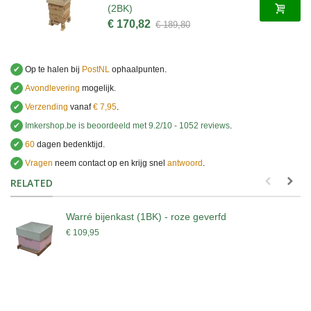
(2BK)
€ 170,82
€ 189,80
✔
Op te halen bij
PostNL
ophaalpunten.
✔
Avondlevering
mogelijk.
✔
Verzending
vanaf
€ 7,95
.
✔
Imkershop.be
is beoordeeld met
9.2
/
10
-
1052
reviews
.
✔
60
dagen bedenktijd.
✔
Vragen
neem contact op en krijg snel
antwoord
.
.
RELATED
Warré bijenkast (1BK) - roze geverfd
€ 109,95