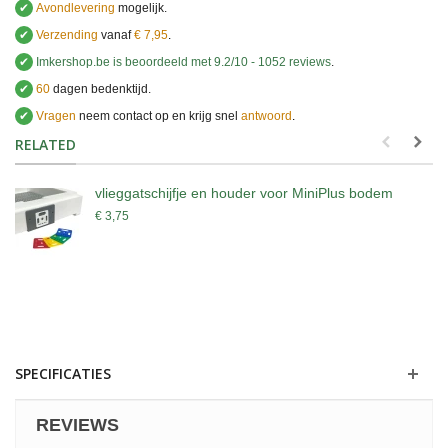
✔
Avondlevering
mogelijk.
✔
Verzending
vanaf
€ 7,95
.
✔
Imkershop.be
is beoordeeld met
9.2
/
10
-
1052
reviews
.
✔
60
dagen bedenktijd.
✔
Vragen
neem contact op en krijg snel
antwoord
.
.
RELATED
vlieggatschijfje en houder voor MiniPlus bodem
€ 3,75
SPECIFICATIES
REVIEWS