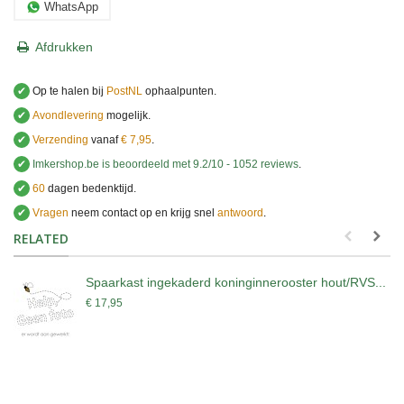
WhatsApp
Afdrukken
✔
Op te halen bij
PostNL
ophaalpunten.
✔
Avondlevering
mogelijk.
✔
Verzending
vanaf
€ 7,95
.
✔
Imkershop.be
is beoordeeld met
9.2
/
10
-
1052
reviews
.
✔
60
dagen bedenktijd.
✔
Vragen
neem contact op en krijg snel
antwoord
.
.
RELATED
Spaarkast ingekaderd koninginnerooster hout/RVS...
€ 17,95