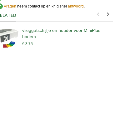
✔
Vragen
neem contact op en krijg snel
antwoord
.
.
ELATED
vlieggatschijfje en houder voor MiniPlus
V
bodem
€
€ 3,75