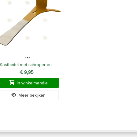
Kastbeitel met schraper en...
Voerbak F
€ 9,95
In winkelmandje
Meer bekijken