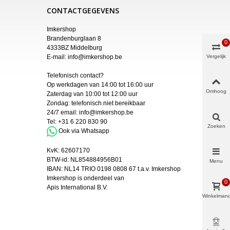
CONTACTGEGEVENS
Imkershop
Brandenburglaan 8
0
4333BZ Middelburg
E-mail:
info@imkershop.be
Vergelijk
Telefonisch contact?
Op werkdagen van 14:00 tot 16:00 uur
Omhoog
Zaterdag van 10:00 tot 12:00 uur
Zondag: telefonisch niet bereikbaar
24/7 email:
info@imkershop.be
Tel:
+31 6 220 830 90
Zoeken
Ook via Whatsapp
KvK:
62607170
BTW-id: NL854884956B01
Menu
IBAN:
NL14 TRIO 0198 0808 67 t.a.v. Imkershop
Imkershop is onderdeel van
0
Apis International B.V.
Winkelman