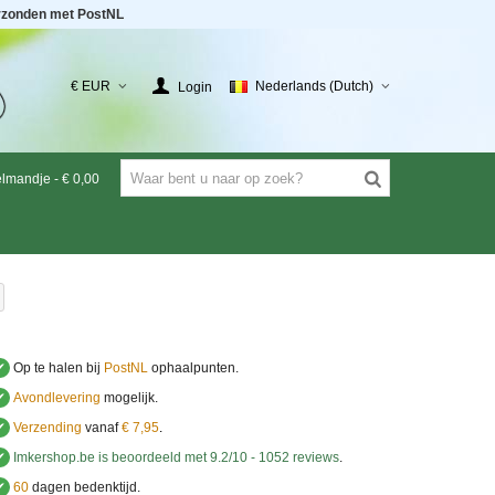
rzonden met PostNL
€ EUR
Nederlands (Dutch)
Login
elmandje
-
€ 0,00
✔
Op te halen bij
PostNL
ophaalpunten.
✔
Avondlevering
mogelijk.
✔
Verzending
vanaf
€ 7,95
.
✔
Imkershop.be
is beoordeeld met
9.2
/
10
-
1052
reviews
.
✔
60
dagen bedenktijd.