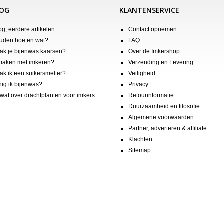
LOG
KLANTENSERVICE
og, eerdere artikelen:
Contact opnemen
uden hoe en wat?
FAQ
k je bijenwas kaarsen?
Over de Imkershop
maken met imkeren?
Verzending en Levering
k ik een suikersmelter?
Veiligheid
nig ik bijenwas?
Privacy
wat over drachtplanten voor imkers
Retourinformatie
Duurzaamheid en filosofie
Algemene voorwaarden
Partner, adverteren & affiliate
Klachten
Sitemap