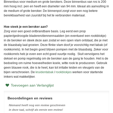
Binnenbus voor medium en grote berokers. Deze binnenbus van rvs is 200
mm hoog incl. pen en heeft een diameter van 94 mm. Ideaal als aanvulling in
de medium of grote beroker. De binnenpot zorgt voor een nog betere
bereikbaarheid van zuurstof bij het te verbranden materiaal.
Hoe steek je een beroker aan?
Zorg voor een goed ontbrandbare basis. Leg eerst een prop
papier/gedroogde bladeren/dennennaalden (en eventueel een rookblokje)
in de beroker en steek deze aan zodat er een open vlam ontstaat, die je met
de blaasbalg laat groeien. Deze flinke vlam doof je voorzichtig met tabak (of
rookkorrels). In het begin goed blijven pompen met de blaasbalg. Zeker voor
rookkorrels heb je even een echt goed vuurtje nodig. Sluit vervolgens het
deksel en pomp regelmatig om de beroker aan de gang te houden. Het is de
bedoeling om ruime hoeveelheden koele, witte rook te produceren. Gebruik
geen blauwe rook, die is te heet, kan tot irritatie leiden en vleugels van de
bijen verschroeien. De
kruidentabak
/
rookblokjes
werken voor startende
imkers wat makkelijker.
Toevoegen aan Verlanglijst
Beoordelingen en reviews
Niemand heeft nog een review geschreven
in deze taal, schrijf als eerste een review!