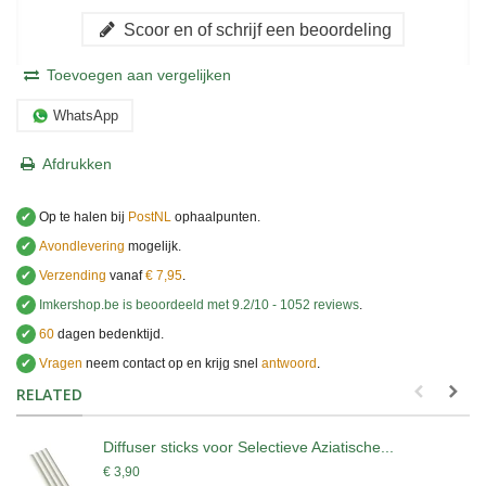
Scoor en of schrijf een beoordeling
Toevoegen aan vergelijken
WhatsApp
Afdrukken
✔
Op te halen bij
PostNL
ophaalpunten.
✔
Avondlevering
mogelijk.
✔
Verzending
vanaf
€ 7,95
.
✔
Imkershop.be
is beoordeeld met
9.2
/
10
-
1052
reviews
.
✔
60
dagen bedenktijd.
✔
Vragen
neem contact op en krijg snel
antwoord
.
.
RELATED
Diffuser sticks voor Selectieve Aziatische...
€ 3,90