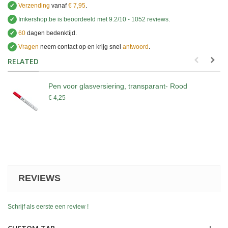
✔
Verzending
vanaf
€ 7,95
.
✔
Imkershop.be
is beoordeeld met
9.2
/
10
-
1052
reviews
.
✔
60
dagen bedenktijd.
✔
Vragen
neem contact op en krijg snel
antwoord
.
.
RELATED
Pen voor glasversiering, transparant- Rood
€ 4,25
REVIEWS
Schrijf als eerste een review !