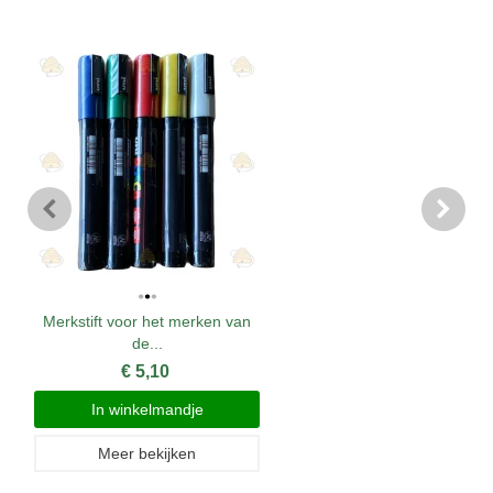
Merkstift voor het merken van
de...
€ 5,10
In winkelmandje
Meer bekijken