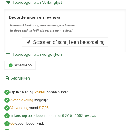
Toevoegen aan Verlanglijst
Beoordelingen en reviews
Niemand heeft nog een review geschreven
in deze taal, schrijf als eerste een review!
Scoor en of schrijf een beoordeling
Toevoegen aan vergelijken
WhatsApp
Afdrukken
✔
Op te halen bij
PostNL
ophaalpunten.
✔
Avondlevering
mogelijk.
✔
Verzending
vanaf
€ 7,95
.
✔
Imkershop.be
is beoordeeld met
9.2
/
10
-
1052
reviews
.
✔
60
dagen bedenktijd.