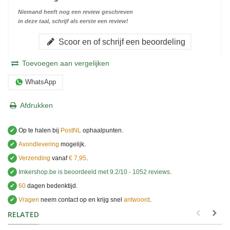
Niemand heeft nog een review geschreven
in deze taal, schrijf als eerste een review!
Scoor en of schrijf een beoordeling
Toevoegen aan vergelijken
WhatsApp
Afdrukken
✔
Op te halen bij
PostNL
ophaalpunten.
✔
Avondlevering
mogelijk.
✔
Verzending
vanaf
€ 7,95
.
✔
Imkershop.be
is beoordeeld met
9.2
/
10
-
1052
reviews
.
✔
60
dagen bedenktijd.
✔
Vragen
neem contact op en krijg snel
antwoord
.
.
RELATED