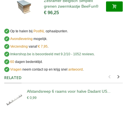
Zesramer Belgisch Simplex
grenen zwermkastje BeeFun®
€ 96,25
✔
Op te halen bij
PostNL
ophaalpunten.
✔
Avondlevering
mogelijk.
✔
Verzending
vanaf
€ 7,95
.
✔
Imkershop.be
is beoordeeld met
9.2
/
10
-
1052
reviews
.
✔
60
dagen bedenktijd.
✔
Vragen
neem contact op en krijg snel
antwoord
.
.
RELATED
Afstandsreep 6 raams voor halve Dadant US...
€ 0,99