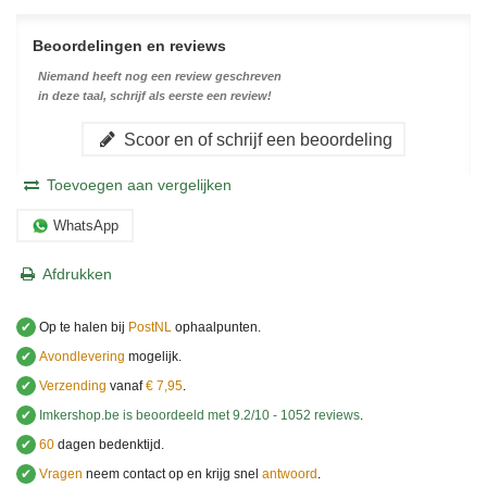
Beoordelingen en reviews
Niemand heeft nog een review geschreven
in deze taal, schrijf als eerste een review!
Scoor en of schrijf een beoordeling
Toevoegen aan vergelijken
WhatsApp
Afdrukken
✔
Op te halen bij
PostNL
ophaalpunten.
✔
Avondlevering
mogelijk.
✔
Verzending
vanaf
€ 7,95
.
✔
Imkershop.be
is beoordeeld met
9.2
/
10
-
1052
reviews
.
✔
60
dagen bedenktijd.
✔
Vragen
neem contact op en krijg snel
antwoord
.
.