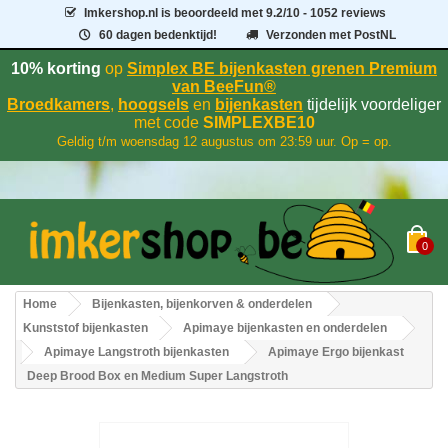
Imkershop.nl
is beoordeeld met
9.2
/
10
- 1052 reviews
60 dagen bedenktijd!
Verzonden met PostNL
10% korting
op
Simplex BE bijenkasten grenen Premium
van BeeFun®
Broedkamers
,
hoogsels
en
bijenkasten
tijdelijk voordeliger
met code
SIMPLEXBE10
Geldig t/m woensdag 12 augustus om 23:59 uur. Op = op.
0
Home
Bijenkasten, bijenkorven & onderdelen
Kunststof bijenkasten
Apimaye bijenkasten en onderdelen
Apimaye Langstroth bijenkasten
Apimaye Ergo bijenkast
Deep Brood Box en Medium Super Langstroth