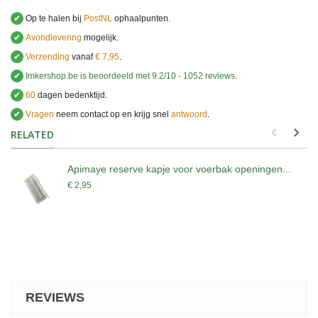
✔
Op te halen bij
PostNL
ophaalpunten.
✔
Avondlevering
mogelijk.
✔
Verzending
vanaf
€ 7,95
.
✔
Imkershop.be
is beoordeeld met
9.2
/
10
-
1052
reviews
.
✔
60
dagen bedenktijd.
✔
Vragen
neem contact op en krijg snel
antwoord
.
.
RELATED
Apimaye reserve kapje voor voerbak openingen...
€ 2,95
REVIEWS