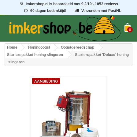
Imkershop.nl
is beoordeeld met
9.2
/
10
- 1052 reviews
60 dagen bedenktijd!
Verzonden met PostNL
0
Home
Honingoogst
Oogstgereedschap
Starterspakket honing slingeren
Starterspakket 'Deluxe' honing
slingeren
AANBIEDING