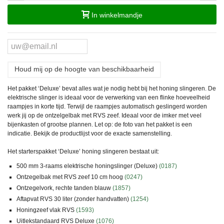
In winkelmandje
Houd mij op de hoogte van beschikbaarheid
Het pakket ‘Deluxe’ bevat alles wat je nodig hebt bij het honing slingeren. De
elektrische slinger is ideaal voor de verwerking van een flinke hoeveelheid
raampjes in korte tijd. Terwijl de raampjes automatisch geslingerd worden
werk jij op de ontzelgelbak met RVS zeef. Ideaal voor de imker met veel
bijenkasten of grootse plannen.
Let op:
de foto van het pakket is een
indicatie. Bekijk de productlijst voor de exacte samenstelling.
Het starterspakket ‘Deluxe’ honing slingeren bestaat uit:
500 mm 3-raams elektrische honingslinger (Deluxe)
(0187)
Ontzegelbak met RVS zeef 10 cm hoog
(0247)
Ontzegelvork, rechte tanden blauw
(1857)
Aftapvat RVS 30 liter (zonder handvatten)
(1254)
Honingzeef vlak RVS
(1593)
Uitlekstandaard RVS Deluxe
(1076)