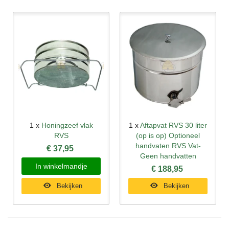
1 x
Honingzeef vlak
1 x
Aftapvat RVS 30 liter
RVS
(op is op) Optioneel
handvaten RVS Vat-
€ 37,95
Geen handvatten
In winkelmandje
€ 188,95
Bekijken
Bekijken