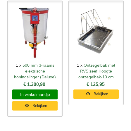
1 x
500 mm 3-raams
1 x
Ontzegelbak met
elektrische
RVS zeef Hoogte
honingslinger (Deluxe)
ontzegelbak-10 cm
€ 1.300,90
€ 125,95
Bekijken
In winkelmandje
Bekijken