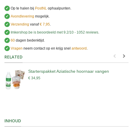
✔
Op te halen bij
PostNL
ophaalpunten.
✔
Avondlevering
mogelijk.
✔
Verzending
vanaf
€ 7,95
.
✔
Imkershop.be
is beoordeeld met
9.2
/
10
-
1052
reviews
.
✔
60
dagen bedenktijd.
✔
Vragen
neem contact op en krijg snel
antwoord
.
.
RELATED
Starterspakket Aziatische hoornaar vangen
€ 34,95
INHOUD