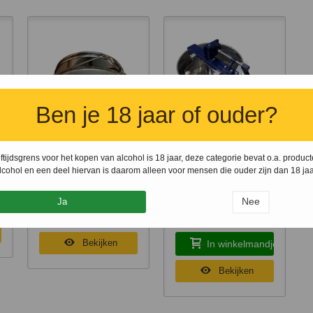
Ben je 18 jaar of ouder?
ftijdsgrens voor het kopen van alcohol is 18 jaar, deze categorie bevat o.a. produc
1 x
Honingzeef
1 x
420 mm 2-raams
Snel bekijken
Snel bekijken
lcohol en een deel hiervan is daarom alleen voor mensen die ouder zijn dan 18 jaa
)
bolvormig RVS
tafelmodel
honingslinger Deluxe
€ 25,85
Nee
- BeeFun®
Ja
r
In winkelmandje
€ 401,70
Bekijken
In winkelmandje
Bekijken