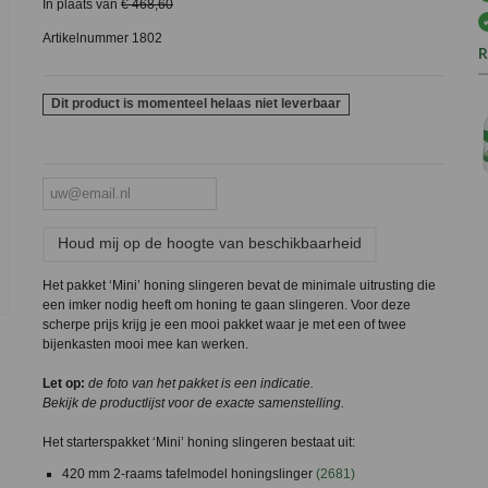
In plaats van
€ 468,60
Artikelnummer
1802
R
Dit product is momenteel helaas niet leverbaar
Houd mij op de hoogte van beschikbaarheid
Het pakket ‘Mini’ honing slingeren bevat de minimale uitrusting die
een imker nodig heeft om honing te gaan slingeren. Voor deze
scherpe prijs krijg je een mooi pakket waar je met een of twee
bijenkasten mooi mee kan werken.
Let op:
de foto van het pakket is een indicatie.
Bekijk de productlijst voor de exacte samenstelling.
Het starterspakket ‘Mini’ honing slingeren bestaat uit:
420 mm 2-raams tafelmodel honingslinger
(2681)