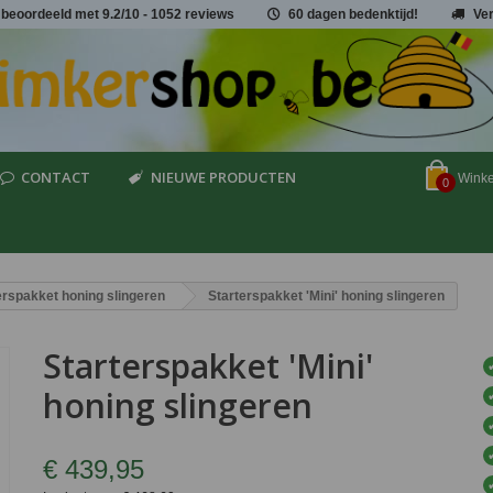
 beoordeeld met
9.2
/
10
- 1052 reviews
60 dagen bedenktijd!
Ve
CONTACT
NIEUWE PRODUCTEN
Wink
0
erspakket honing slingeren
Starterspakket 'Mini' honing slingeren
Starterspakket 'Mini'
honing slingeren
€ 439,95