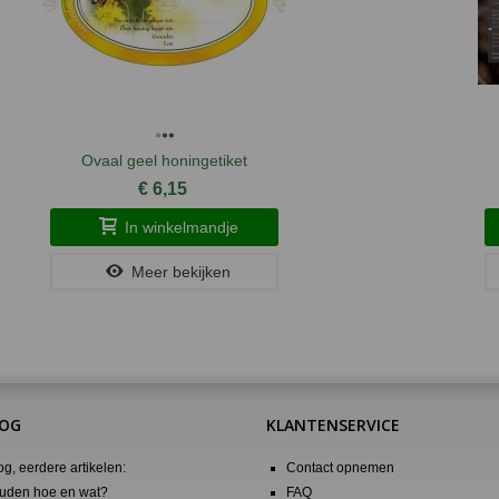
Ovaal geel honingetiket
€ 6,15
In winkelmandje
Meer bekijken
LOG
KLANTENSERVICE
og, eerdere artikelen:
Contact opnemen
uden hoe en wat?
FAQ