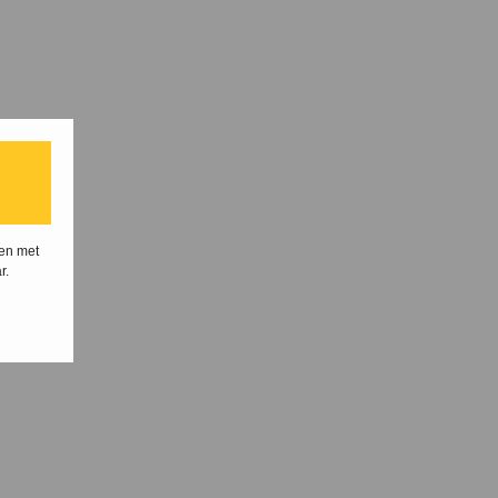
ten met
r.