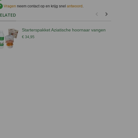
✔
Vragen
neem contact op en krijg snel
antwoord
.
.
ELATED
Starterspakket Aziatische hoornaar vangen
€ 34,95
€