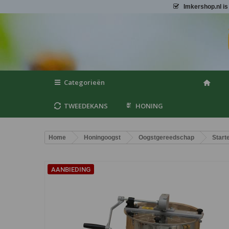
Imkershop.nl
is
Categorieën
TWEEDEKANS
HONING
Home
Honingoogst
Oogstgereedschap
Start
AANBIEDING