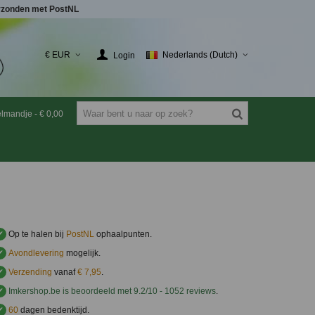
rzonden met PostNL
€ EUR
Nederlands (Dutch)
Login
elmandje
-
€ 0,00
✔
Op te halen bij
PostNL
ophaalpunten.
✔
Avondlevering
mogelijk.
✔
Verzending
vanaf
€ 7,95
.
✔
Imkershop.be
is beoordeeld met
9.2
/
10
-
1052
reviews
.
✔
60
dagen bedenktijd.