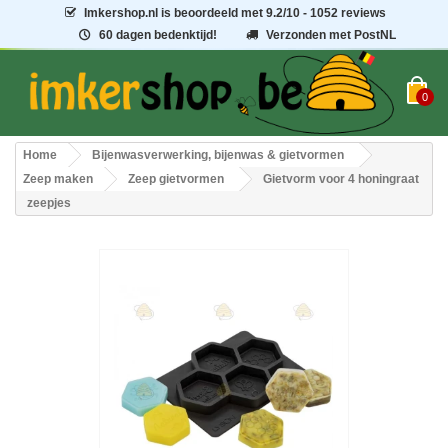
Imkershop.nl
is beoordeeld met
9.2
/
10
- 1052 reviews
60 dagen bedenktijd!
Verzonden met PostNL
0
Home
Bijenwasverwerking, bijenwas & gietvormen
Zeep maken
Zeep gietvormen
Gietvorm voor 4 honingraat
zeepjes