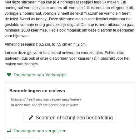
Met deze siliconen map kan je 4 honingraat zeepjes tegelijk maken. Elk
honingraat vormpje ziet er anders uit. Vormpje 1 illustreert een vliegende bij,
vormpje 2 honingraat, vormpje 3 heeft de tekst 'Natural' en vormpje 4 heeft
de tekst 'Sweet as honey'. Deze siliconen map is zeer flexibel waardoor het
gestolde vormpje er erg gemakkelijk uitgaat. De map is herbruikbaar en gaat
minimaal 1000 keer mee. Het is ook mogelijk om deze gietvorm te gebruiken
voor bijenwas.
Afmeting zeepjes: l: 6,5 cm, b: 7,5 cm en h: 2 cm.
Let op:
deze gietvorm is speciaal ontworpen voor zeepjes. Echter, elke
gietvorm (dus ook al onze gietvormen voor kaarsen) zijn geschikt voor het
maken van zeepjes.
Toevoegen aan Verlanglijst
Beoordelingen en reviews
Niemand heeft nog een review geschreven
in deze taal, schrijf als eerste een review!
Scoor en of schrijf een beoordeling
Toevoegen aan vergelijken