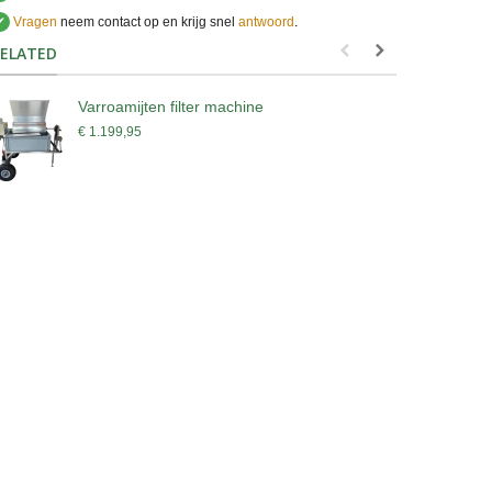
✔
Vragen
neem contact op en krijg snel
antwoord
.
.
ELATED
Varroamijten filter machine
B
€ 1.199,95
€