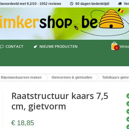
 beoordeeld met
9.2
/
10
- 1052 reviews
60 dagen bedenktijd!
Ve
CONTACT
NIEUWE PRODUCTEN
Wink
0
Bijenwaskaarsen maken
Gietvormen & gietmallen
Tafelkaars giet
Raatstructuur kaars 7,5
cm, gietvorm
€ 18,85