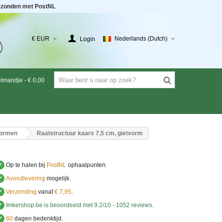
rzonden met PostNL
€ EUR
Nederlands (Dutch)
Login
elmandje
-
€ 0,00
vormen
Raatstructuur kaars 7,5 cm, gietvorm
✔
Op te halen bij
PostNL
ophaalpunten.
✔
Avondlevering
mogelijk.
✔
Verzending
vanaf
€ 7,95
.
✔
Imkershop.be
is beoordeeld met
9.2
/
10
-
1052
reviews
.
✔
60
dagen bedenktijd.