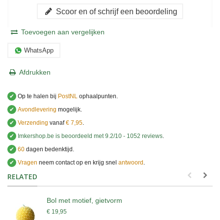
Scoor en of schrijf een beoordeling
Toevoegen aan vergelijken
WhatsApp
Afdrukken
✔
Op te halen bij
PostNL
ophaalpunten.
✔
Avondlevering
mogelijk.
✔
Verzending
vanaf
€ 7,95
.
✔
Imkershop.be
is beoordeeld met
9.2
/
10
-
1052
reviews
.
✔
60
dagen bedenktijd.
✔
Vragen
neem contact op en krijg snel
antwoord
.
.
RELATED
Bol met motief, gietvorm
€ 19,95