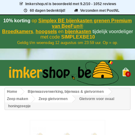
Imkershop.nl
is beoordeeld met
9.2
/
10
- 1052 reviews
60 dagen bedenktijd!
Verzonden met PostNL
10% korting
op
Simplex BE bijenkasten grenen Premium
van BeeFun®
Broedkamers
,
hoogsels
en
bijenkasten
tijdelijk voordeliger
met code
SIMPLEXBE10
Geldig t/m woensdag 12 augustus om 23:59 uur. Op = op.
0
Home
Bijenwasverwerking, bijenwas & gietvormen
Zeep maken
Zeep gietvormen
Gietvorm voor ovaal
honingzeepje