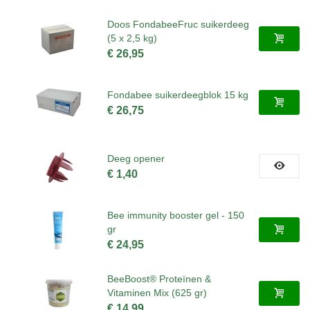
Doos FondabeeFruc suikerdeeg
(5 x 2,5 kg)
€ 26,95
Fondabee suikerdeegblok 15 kg
€ 26,75
Deeg opener
€ 1,40
Bee immunity booster gel - 150
gr
€ 24,95
BeeBoost® Proteïnen &
Vitaminen Mix (625 gr)
€ 14,99