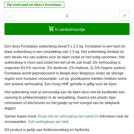
Op voorraad en direct leverbaar.
-
+
In winkelmandje
Een doos Fondabee suikerdeeg bevat 5 x 2,5 kg. Fondabee is een kant en
klaar suikerdeeg in een verpakking van 2,5 kg. Het suikerdeeg bestaat uit
een ideale mix van suikers voor de bijen zodat ze het rustig opnemen. Het
suikerdeeg is mooi vast zodat het niet uit de zak loopt. De verhouding is
ongeveer 83,5% sucrose, 3% dextrose, 2% maltose, 11,5% hogere suikers.
Fondabee wordt geproduceerd in België door Belgosuc onder de strenge
regels voor humane consumptie. Let op: goedkopere merken hebben soms
een andere verhouding. Een hoog HMF gehalte is giftig voor de bijen.
Het suikerdeeg voer je eenvoudig aan de bijen door met de kastbeitel een
opening te prikken/snijden in de verpakking. Daarna een plastic lipje
omvouwen of afscheuren en het gaatje op het voergat van de dekplank
leggen.
Samen kopen loont.
Koop met de vereniging een pallet in!
Informeer naar de
voorwaarden.
Ook verkrijgbaar per stuk.
Dit product is gelijk aan Ambrosiusdeeg en Apifonda.