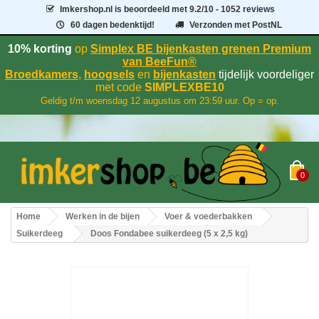
Imkershop.nl
is beoordeeld met
9.2
/
10
- 1052 reviews
60 dagen bedenktijd!
Verzonden met PostNL
10% korting
op
Simplex BE bijenkasten grenen Premium
van BeeFun®
Broedkamers
,
hoogsels
en
bijenkasten
tijdelijk voordeliger
met code
SIMPLEXBE10
Geldig t/m woensdag 12 augustus om 23:59 uur. Op = op.
0
Home
Werken in de bijen
Voer & voederbakken
Suikerdeeg
Doos Fondabee suikerdeeg (5 x 2,5 kg)