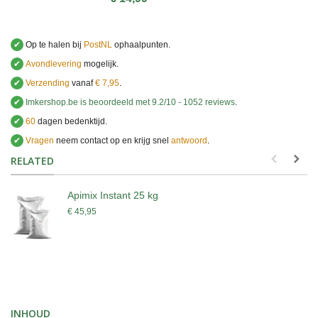
✔
Op te halen bij
PostNL
ophaalpunten.
✔
Avondlevering
mogelijk.
✔
Verzending
vanaf
€ 7,95
.
✔
Imkershop.be
is beoordeeld met
9.2
/
10
-
1052
reviews
.
✔
60
dagen bedenktijd.
✔
Vragen
neem contact op en krijg snel
antwoord
.
.
RELATED
Apimix Instant 25 kg
€ 45,95
INHOUD