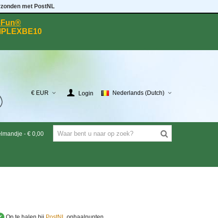
rzonden met PostNL
eeFun®
MPLEXBE10
€ EUR
Nederlands (Dutch)
Login
elmandje
-
€ 0,00
✔
Op te halen bij
PostNL
ophaalpunten.