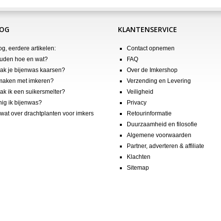
LOG
KLANTENSERVICE
og, eerdere artikelen:
Contact opnemen
uden hoe en wat?
FAQ
k je bijenwas kaarsen?
Over de Imkershop
maken met imkeren?
Verzending en Levering
k ik een suikersmelter?
Veiligheid
nig ik bijenwas?
Privacy
wat over drachtplanten voor imkers
Retourinformatie
Duurzaamheid en filosofie
Algemene voorwaarden
Partner, adverteren & affiliate
Klachten
Sitemap