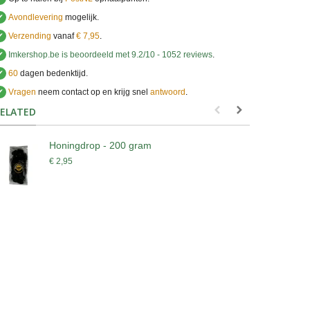
✔
Avondlevering
mogelijk.
✔
Verzending
vanaf
€ 7,95
.
✔
Imkershop.be
is beoordeeld met
9.2
/
10
-
1052
reviews
.
✔
60
dagen bedenktijd.
✔
Vragen
neem contact op en krijg snel
antwoord
.
.
ELATED
Honingdrop - 200 gram
A
€ 2,95
€