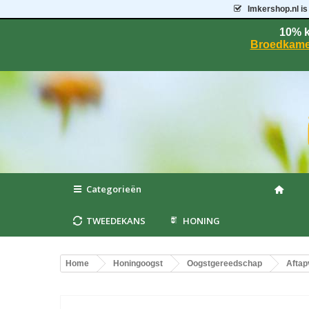
Imkershop.nl
is
10% k
Broedkame
Categorieën
TWEEDEKANS
HONING
Home
Honingoogst
Oogstgereedschap
Aftap