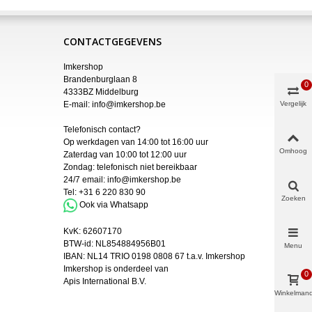
CONTACTGEGEVENS
Imkershop
Brandenburglaan 8
0
4333BZ Middelburg
E-mail:
info@imkershop.be
Vergelijk
Telefonisch contact?
Op werkdagen van 14:00 tot 16:00 uur
Omhoog
Zaterdag van 10:00 tot 12:00 uur
Zondag: telefonisch niet bereikbaar
24/7 email:
info@imkershop.be
Tel:
+31 6 220 830 90
Zoeken
Ook via Whatsapp
KvK:
62607170
BTW-id: NL854884956B01
Menu
IBAN:
NL14 TRIO 0198 0808 67 t.a.v. Imkershop
Imkershop is onderdeel van
0
Apis International B.V.
Winkelman