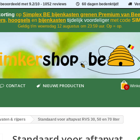
 beoordeeld met
9.2
/
10
- 1052 reviews
60 dagen bedenktijd!
Ve
orting
op
Simplex BE bijenkasten grenen Premium van B
rs
,
hoogsels
en
bijenkasten
tijdelijk voordeliger
met code
SI
Geldig t/m woensdag 12 augustus om 23:59 uur. Op = op.
CONTACT
NIEUWE PRODUCTEN
Wink
0
vaten & rijpers
Standaard voor aftapvat RVS 30, 50 en 70 liter
Standaard voor aftapvat