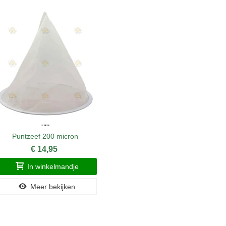
Puntzeef 200 micron
Honingzeef
€ 14,95
In winkelmandje
Meer bekijken