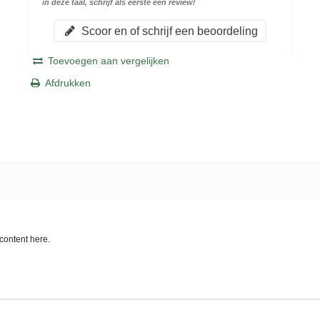
in deze taal, schrijf als eerste een review!
Scoor en of schrijf een beoordeling
Toevoegen aan vergelijken
Afdrukken
content here.