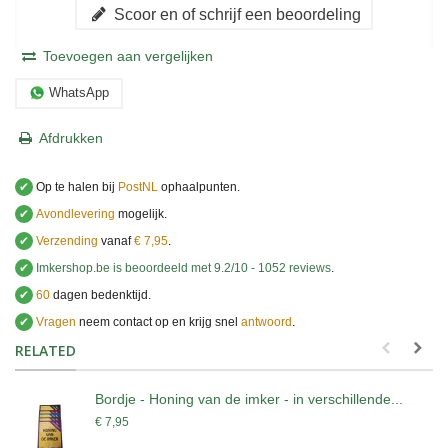
Scoor en of schrijf een beoordeling
Toevoegen aan vergelijken
WhatsApp
Afdrukken
✔
Op te halen bij
PostNL
ophaalpunten.
✔
Avondlevering
mogelijk.
✔
Verzending
vanaf
€ 7,95
.
✔
Imkershop.be
is beoordeeld met
9.2
/
10
-
1052
reviews
.
✔
60
dagen bedenktijd.
✔
Vragen
neem contact op en krijg snel
antwoord
.
.
RELATED
Bordje - Honing van de imker - in verschillende...
€ 7,95