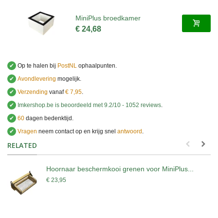
MiniPlus broedkamer
€ 24,68
✔
Op te halen bij
PostNL
ophaalpunten.
✔
Avondlevering
mogelijk.
✔
Verzending
vanaf
€ 7,95
.
✔
Imkershop.be
is beoordeeld met
9.2
/
10
-
1052
reviews
.
✔
60
dagen bedenktijd.
✔
Vragen
neem contact op en krijg snel
antwoord
.
.
RELATED
Hoornaar beschermkooi grenen voor MiniPlus...
€ 23,95