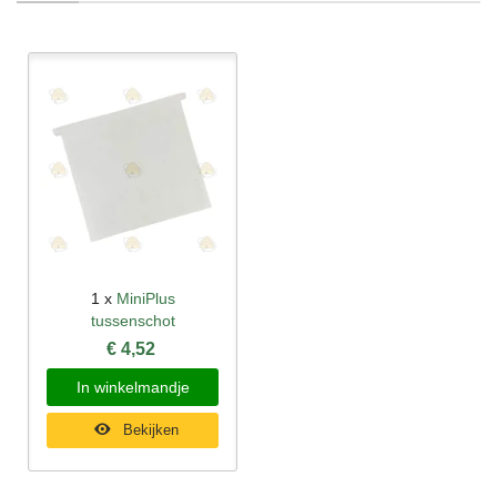
1 x
MiniPlus
tussenschot
€ 4,52
In winkelmandje
Bekijken