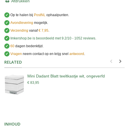
Afdrukken
✔
Op te halen bij
PostNL
ophaalpunten.
✔
Avondlevering
mogelijk.
✔
Verzending
vanaf
€ 7,95
.
✔
Imkershop.be
is beoordeeld met
9.2
/
10
-
1052
reviews
.
✔
60
dagen bedenktijd.
✔
Vragen
neem contact op en krijg snel
antwoord
.
.
RELATED
Mini Dadant Blatt teeltkastje wit, ongeverfd
€ 83,95
INHOUD