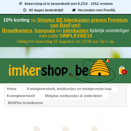
Imkershop.nl
is beoordeeld met
9.2
/
10
- 1052 reviews
60 dagen bedenktijd!
Verzonden met PostNL
10% korting
op
Simplex BE bijenkasten grenen Premium
van BeeFun®
Broedkamers
,
hoogsels
en
bijenkasten
tijdelijk voordeliger
met code
SIMPLEXBE10
Geldig t/m woensdag 12 augustus om 23:59 uur. Op = op.
0
Home
Koninginnenteelt, teeltkastjes en teeltgereedschap
Koninginnenteelt
Miniplus teeltkastjes & onderdelen
MiniPlus broedkamer