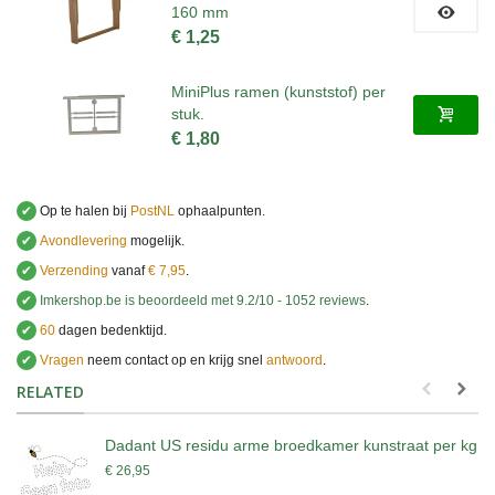
160 mm
€ 1,25
MiniPlus ramen (kunststof) per
stuk.
€ 1,80
✔
Op te halen bij
PostNL
ophaalpunten.
✔
Avondlevering
mogelijk.
✔
Verzending
vanaf
€ 7,95
.
✔
Imkershop.be
is beoordeeld met
9.2
/
10
-
1052
reviews
.
✔
60
dagen bedenktijd.
✔
Vragen
neem contact op en krijg snel
antwoord
.
.
RELATED
Dadant US residu arme broedkamer kunstraat per kg
€ 26,95