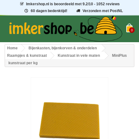
Imkershop.nl
is beoordeeld met
9.2
/
10
- 1052 reviews
60 dagen bedenktijd!
Verzonden met PostNL
0
Home
Bijenkasten, bijenkorven & onderdelen
Raampjes & kunstraat
Kunstraat in vele maten
MiniPlus
kunstraat per kg