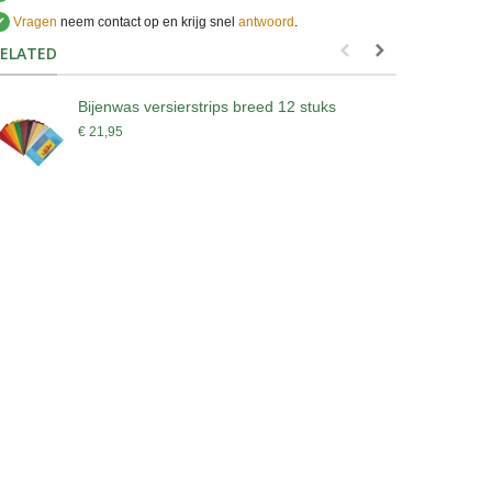
✔
Vragen
neem contact op en krijg snel
antwoord
.
.
ELATED
Bijenwas versierstrips breed 12 stuks
R
k
€ 21,95
€