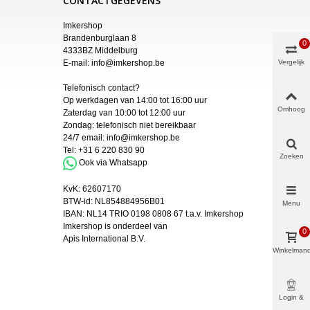
CONTACTGEGEVENS
Imkershop
Brandenburglaan 8
0
4333BZ Middelburg
E-mail:
info@imkershop.be
Vergelijk
Telefonisch contact?
Op werkdagen van 14:00 tot 16:00 uur
Omhoog
Zaterdag van 10:00 tot 12:00 uur
Zondag: telefonisch niet bereikbaar
24/7 email:
info@imkershop.be
Tel:
+31 6 220 830 90
Zoeken
Ook via Whatsapp
KvK:
62607170
BTW-id: NL854884956B01
Menu
IBAN:
NL14 TRIO 0198 0808 67 t.a.v. Imkershop
Imkershop is onderdeel van
0
Apis International B.V.
Winkelman
Login &
Meer