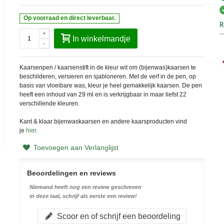
Op voorraad en direct leverbaar.
R
+
In winkelmandje
-
Kaarsenpen / kaarsenstift in de kleur wit om (bijenwas)kaarsen te
beschilderen, versieren en sjabloneren. Met de verf in de pen, op
basis van vloeibare was, kleur je heel gemakkelijk kaarsen. De pen
heeft een inhoud van 29 ml en is verkrijgbaar in maar liefst 22
verschillende kleuren.
Kant & klaar bijenwaskaarsen en andere kaarsproducten vind
je
hier
.
Toevoegen aan Verlanglijst
Beoordelingen en reviews
Niemand heeft nog een review geschreven
in deze taal, schrijf als eerste een review!
Scoor en of schrijf een beoordeling