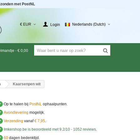
rzonden met PostNL
€ EUR
Nederlands (Dutch)
Login
elmandje
-
€ 0,00
n
Kaarsenpen wit
✔
Op te halen bij
PostNL
ophaalpunten.
✔
Avondlevering
mogelijk.
✔
Verzending
vanaf
€ 7,95
.
✔
Imkershop.be
is beoordeeld met
9.2
/
10
-
1052
reviews
.
✔
60
dagen bedenktijd.