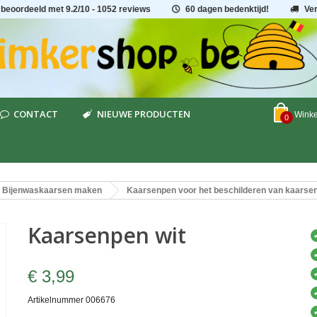
 beoordeeld met
9.2
/
10
- 1052 reviews
60 dagen bedenktijd!
Ve
CONTACT
NIEUWE PRODUCTEN
Wink
0
Bijenwaskaarsen maken
Kaarsenpen voor het beschilderen van kaarse
Kaarsenpen wit
€ 3,99
Artikelnummer
006676