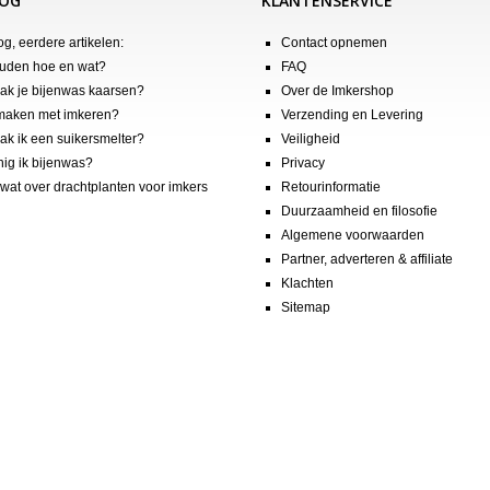
LOG
KLANTENSERVICE
og, eerdere artikelen:
Contact opnemen
uden hoe en wat?
FAQ
k je bijenwas kaarsen?
Over de Imkershop
maken met imkeren?
Verzending en Levering
k ik een suikersmelter?
Veiligheid
nig ik bijenwas?
Privacy
wat over drachtplanten voor imkers
Retourinformatie
Duurzaamheid en filosofie
Algemene voorwaarden
Partner, adverteren & affiliate
Klachten
Sitemap