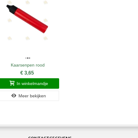
Kaarsenpen rood
Kaar
€ 3,65
In winkelmandje
Meer bekijken