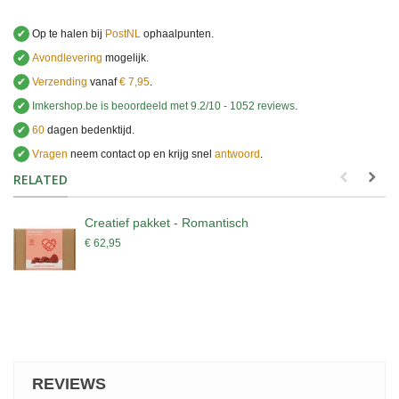
✔
Op te halen bij
PostNL
ophaalpunten.
✔
Avondlevering
mogelijk.
✔
Verzending
vanaf
€ 7,95
.
✔
Imkershop.be
is beoordeeld met
9.2
/
10
-
1052
reviews
.
✔
60
dagen bedenktijd.
✔
Vragen
neem contact op en krijg snel
antwoord
.
.
RELATED
Creatief pakket - Romantisch
€ 62,95
REVIEWS