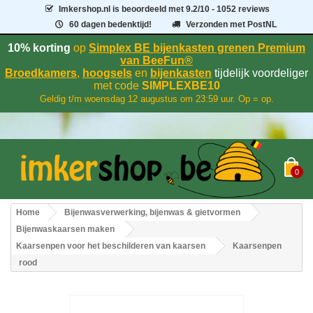
Imkershop.nl
is beoordeeld met
9.2
/
10
- 1052 reviews
60 dagen bedenktijd!
Verzonden met PostNL
10% korting
op
Simplex BE bijenkasten grenen Premium
van BeeFun®
Broedkamers
,
hoogsels
en
bijenkasten
tijdelijk voordeliger
met code
SIMPLEXBE10
Geldig t/m woensdag 12 augustus om 23:59 uur. Op = op.
0
Home
Bijenwasverwerking, bijenwas & gietvormen
Bijenwaskaarsen maken
Kaarsenpen voor het beschilderen van kaarsen
Kaarsenpen
rood