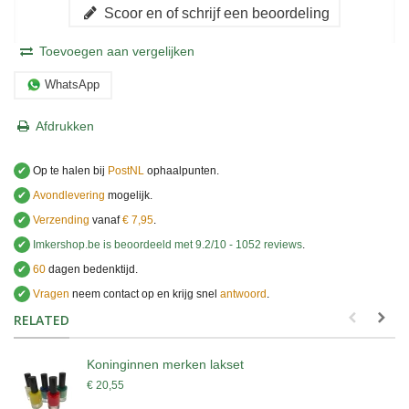
Scoor en of schrijf een beoordeling
Toevoegen aan vergelijken
WhatsApp
Afdrukken
✔
Op te halen bij
PostNL
ophaalpunten.
✔
Avondlevering
mogelijk.
✔
Verzending
vanaf
€ 7,95
.
✔
Imkershop.be
is beoordeeld met
9.2
/
10
-
1052
reviews
.
✔
60
dagen bedenktijd.
✔
Vragen
neem contact op en krijg snel
antwoord
.
.
RELATED
Koninginnen merken lakset
€ 20,55